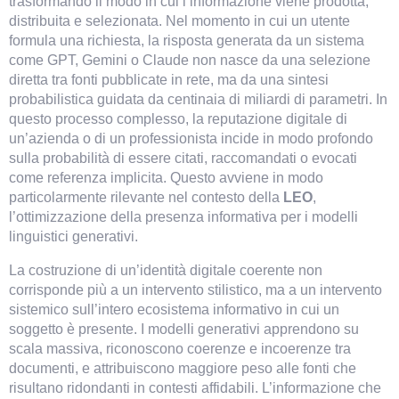
trasformando il modo in cui l’informazione viene prodotta, 
distribuita e selezionata. Nel momento in cui un utente 
formula una richiesta, la risposta generata da un sistema 
come GPT, Gemini o Claude non nasce da una selezione 
diretta tra fonti pubblicate in rete, ma da una sintesi 
probabilistica guidata da centinaia di miliardi di parametri. In 
questo processo complesso, la reputazione digitale di 
un’azienda o di un professionista incide in modo profondo 
sulla probabilità di essere citati, raccomandati o evocati 
come referenza implicita. Questo avviene in modo 
particolarmente rilevante nel contesto della 
LEO
, 
VismarChat
AI Agent
l’ottimizzazione della presenza informativa per i modelli 
linguistici generativi.
Salve! Sono VismarChat, l'agente AI di Vismarcorp. In
La costruzione di un’identità digitale coerente non 
cosa possiamo esserti utile?
corrisponde più a un intervento stilistico, ma a un intervento 
sistemico sull’intero ecosistema informativo in cui un 
soggetto è presente. I modelli generativi apprendono su 
scala massiva, riconoscono coerenze e incoerenze tra 
documenti, e attribuiscono maggiore peso alle fonti che 
risultano ridondanti in contesti affidabili. L’informazione che 