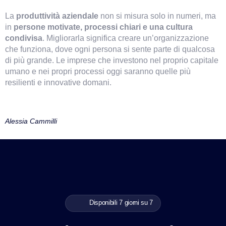
La
produttività aziendale
non si misura solo in numeri, ma
in
persone motivate, processi chiari e una cultura
condivisa
. Migliorarla significa creare un’organizzazione
che funziona, dove ogni persona si sente parte di qualcosa
di più grande. Le imprese che investono nel proprio capitale
umano e nei propri processi oggi saranno quelle più
resilienti e innovative domani.
Alessia Cammilli
Disponibili 7 giorni su 7