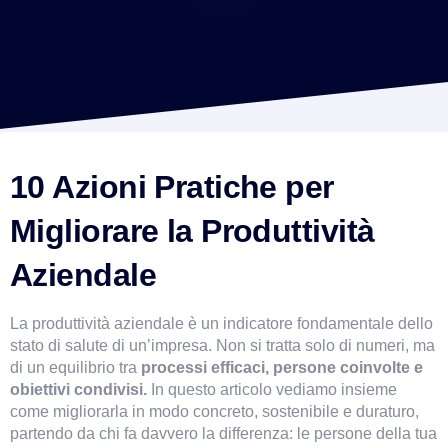
10 Azioni Pratiche per 
Migliorare la Produttività 
Aziendale
La produttività aziendale è un indicatore fondamentale dello 
stato di salute di un’impresa. Non si tratta solo di numeri, ma 
di un equilibrio tra
 processi efficaci, persone coinvolte e 
obiettivi condivisi.
 In questo articolo vediamo insieme 
come migliorarla in modo concreto, sostenibile e duraturo, 
partendo da chi fa davvero la differenza: le persone della tua 