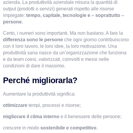
azienda. La produttività aziendale misura la quantità di 
output (prodotti o servizi) generati rispetto alle risorse 
impiegate:
 tempo, capitale, tecnologie e – soprattutto – 
VismarChat
AI Agent
persone.
Certo, i numeri sono importanti. Ma non bastano. A fare la 
Salve! Sono VismarChat, l'agente AI di Vismarcorp. In
differenza sono le persone 
che ogni giorno contribuiscono 
cosa possiamo esserti utile?
con il loro lavoro, le loro idee, la loro motivazione. Una 
produttività sana nasce da un’organizzazione che funziona 
e da team coesi, valorizzati, coinvolti e messi nelle 
condizioni di dare il massimo.
Perché migliorarla?
Aumentare la produttività significa:
ottimizzare 
tempi, processi e risorse;
migliorare il clima interno 
e il benessere delle persone;
crescere in modo 
sostenibile e competitivo
.