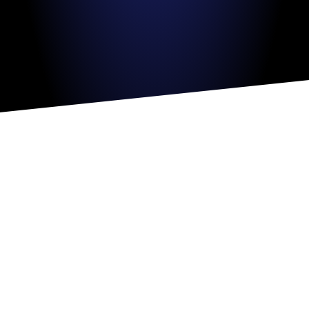
VismarChat
AI Agent
Salve! Sono VismarChat, l'agente AI di Vismarcorp. In
cosa possiamo esserti utile?