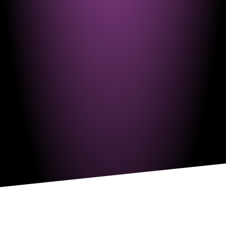
VismarChat
AI Agent
Salve! Sono VismarChat, l'agente AI di Vismarcorp. In
cosa possiamo esserti utile?