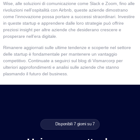
Wise, alle soluzioni di comunicazione come Slack e Zoom, fino alle
rivoluzioni nell’ospitalità con Airbnb, queste aziende dimostrano
come l’innovazione possa portare a successi straordinari. Investire
in queste startup e apprendere dalle loro strategie può offrire
preziosi insight per altre aziende che desiderano crescere e
prosperare nell’era digitale.
Rimanere aggiornati sulle ultime tendenze e scoperte nel settore
delle startup è fondamentale per mantenere un vantaggio
competitivo. Continuate a seguirci sul blog di Vismarcorp per
ulteriori approfondimenti e analisi sulle aziende che stanno
plasmando il futuro del business.
Disponibili 7 giorni su 7