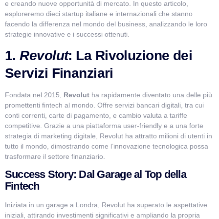
e creando nuove opportunità di mercato. In questo articolo,
esploreremo dieci startup italiane e internazionali che stanno
facendo la differenza nel mondo del business, analizzando le loro
strategie innovative e i successi ottenuti.
1.
Revolut
: La Rivoluzione dei
Servizi Finanziari
Fondata nel 2015,
Revolut
ha rapidamente diventato una delle più
promettenti fintech al mondo. Offre servizi bancari digitali, tra cui
conti correnti, carte di pagamento, e cambio valuta a tariffe
VismarChat
AI Agent
competitive. Grazie a una piattaforma user-friendly e a una forte
strategia di marketing digitale, Revolut ha attratto milioni di utenti in
tutto il mondo, dimostrando come l’innovazione tecnologica possa
Salve! Sono VismarChat, l'agente AI di Vismarcorp. In
trasformare il settore finanziario.
cosa possiamo esserti utile?
Success Story: Dal Garage al Top della
Fintech
Iniziata in un garage a Londra, Revolut ha superato le aspettative
iniziali, attirando investimenti significativi e ampliando la propria