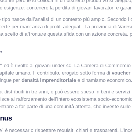
sante perché si colloca in un distretto produttivo strategico
 esigenze: contenere la perdita di giovani lavoratori e garan
 tipo nasce dall’analisi di un contesto più ampio. Secondo i 
erte per mancanza di profili adeguati. La provincia di Vares
ha scelto di affrontare questa sfida con un’azione concreta, 
”
e”
ed è rivolto ai giovani under 40. La Camera di Commercio ha
apitale umano. Il contributo, erogato sotto forma di
voucher 
stingue per
densità imprenditoriale
e dinamismo economico
o
, distribuiti in tre anni, e può essere speso in beni e servi
uisce al rafforzamento dell’intero ecosistema socio-economico
ntrare a far parte di una comunità attenta, che investe sull
onus
 è necessario rispettare requisiti chiari e trasparenti. L’in