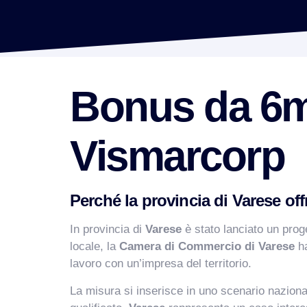
Bonus da 6mi
Vismarcorp
Perché la provincia di Varese o
In provincia di
Varese
è stato lanciato un pro
locale, la
Camera di Commercio di Varese
ha
lavoro con un’impresa del territorio.
La misura si inserisce in uno scenario nazional