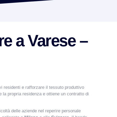
re a Varese –
vi residenti e rafforzare il tessuto produttivo
e la propria residenza e ottiene un contratto di
icoltà delle aziende nel reperire personale