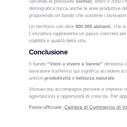
Secondo le previsioni
Svimez
, entro il 2050 l’
demografica tocca anche le aree produttive de
proponendo un bando che sostiene i lavoratori,
Un territorio con oltre
800.000 abitanti
, che si
L’iniziativa rappresenta un passo concreto per 
stabilità e qualità della vita.
Conclusione
Il bando
“Vieni a vivere a Varese”
dimostra co
lavoratore trasferirsi qui significa accedere a 
unisce
produttività
e
bellezza naturale
.
Vismarcorp accompagna persone e imprese nella 
agevolazioni e opportunità di crescita. Per appr
Camera di Commercio di V
Fonte ufficiale: