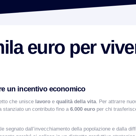
la euro per vive
ffre un incentivo economico
getto che unisce
lavoro
e
qualità della vita
. Per attrarre nuo
 stanziato un contributo fino a
6.000 euro
per chi trasferisc
e segnato dall’invecchiamento della popolazione e dalla diff