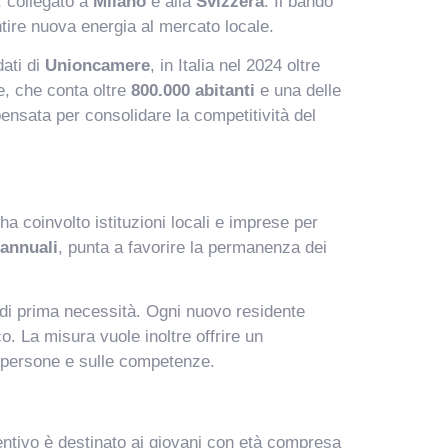
, collegato a
Milano
e alla
Svizzera
. Il bando
tire nuova energia al mercato locale.
dati di
Unioncamere
, in Italia nel 2024 oltre
e, che conta oltre
800.000 abitanti
e una delle
pensata per consolidare la competitività del
 coinvolto istituzioni locali e imprese per
annuali
, punta a favorire la permanenza dei
.
zi di prima necessità. Ogni nuovo residente
. La misura vuole inoltre offrire un
e persone e sulle competenze.
centivo è destinato ai giovani con età compresa