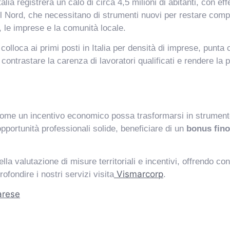
Italia registrerà un calo di circa 4,5 milioni di abitanti, con ef
l Nord, che necessitano di strumenti nuovi per restare comp
 le imprese e la comunità locale.
 colloca ai primi posti in Italia per densità di imprese, punta c
contrastare la carenza di lavoratori qualificati e rendere la 
me un incentivo economico possa trasformarsi in strumento d
opportunità professionali solide, beneficiare di un
bonus fino
valutazione di misure territoriali e incentivi, offrendo cons
Vismarcorp
ofondire i nostri servizi visita
.
arese