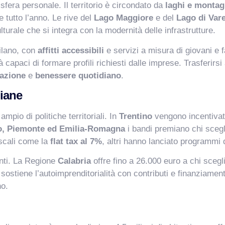
sfera personale. Il territorio è circondato da
laghi e monta
te tutto l’anno. Le rive del
Lago Maggiore
e del
Lago di Var
lturale che si integra con la modernità delle infrastrutture.
Milano, con
affitti accessibili
e servizi a misura di giovani e f
tà capaci di formare profili richiesti dalle imprese. Trasferirsi
azione
e
benessere quotidiano
.
liane
mpio di politiche territoriali. In
Trentino
vengono incentivati
o, Piemonte ed Emilia-Romagna
i bandi premiano chi scegl
iscali come la
flat tax al 7%
, altri hanno lanciato programmi 
nti. La Regione
Calabria
offre fino a 26.000 euro a chi scegli
sostiene l’autoimprenditorialità con contributi e finanziament
no.