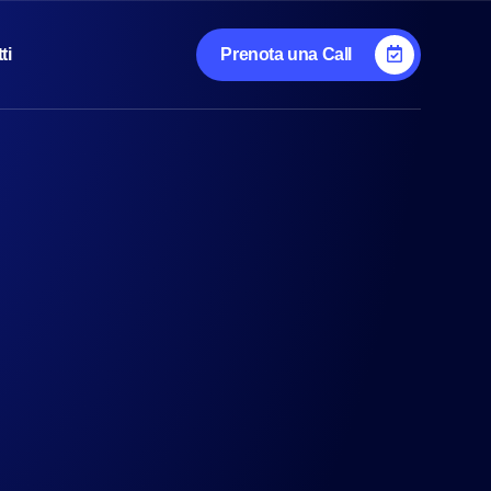
ti
Prenota una Call