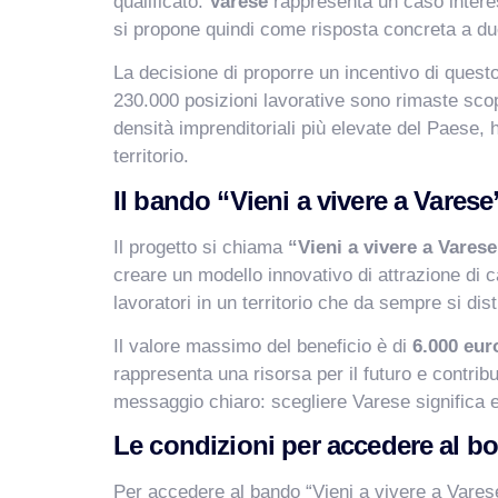
qualificato.
Varese
rappresenta un caso interes
si propone quindi come risposta concreta a due
La decisione di proporre un incentivo di questo
230.000 posizioni lavorative sono rimaste scop
densità imprenditoriali più elevate del Paese, 
territorio.
Il bando “Vieni a vivere a Varese
Il progetto si chiama
“Vieni a vivere a Vares
creare un modello innovativo di attrazione di c
lavoratori in un territorio che da sempre si di
Il valore massimo del beneficio è di
6.000 eur
rappresenta una risorsa per il futuro e contrib
messaggio chiaro: scegliere Varese significa e
Le condizioni per accedere al b
Per accedere al bando “Vieni a vivere a Varese”