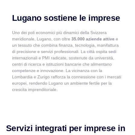
Lugano sostiene le imprese
VismarChat
AI Agent
Uno dei poli economici più dinamici della Svizzera
meridionale, Lugano, con oltre
35.000 aziende attive
e
Salve! Sono VismarChat, l'agente AI di Vismarcorp. In
un tessuto che combina finanza, tecnologia, manifattura
cosa possiamo esserti utile?
di precisione e servizi professionali. La città ospita sedi
internazionali e PMI radicate, sostenute da università,
centri di ricerca e istituzioni bancarie che alimentano
competenze e innovazione. La vicinanza con la
Lombardia e Zurigo rafforza la connessione con i mercati
europei, rendendo Lugano un ambiente fertile per la
crescita imprenditoriale.
Servizi integrati per imprese in