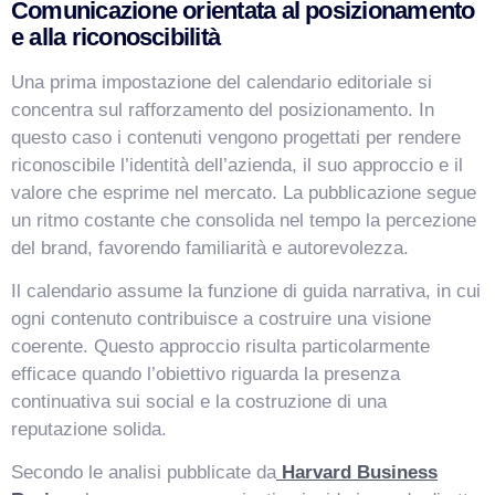
Comunicazione orientata al posizionamento
e alla riconoscibilità
Una prima impostazione del calendario editoriale si
concentra sul rafforzamento del posizionamento. In
questo caso i contenuti vengono progettati per rendere
VismarChat
AI Agent
riconoscibile l’identità dell’azienda, il suo approccio e il
valore che esprime nel mercato. La pubblicazione segue
Salve! Sono VismarChat, l'agente AI di Vismarcorp. In
un ritmo costante che consolida nel tempo la percezione
cosa possiamo esserti utile?
del brand, favorendo familiarità e autorevolezza.
Il calendario assume la funzione di guida narrativa, in cui
ogni contenuto contribuisce a costruire una visione
coerente. Questo approccio risulta particolarmente
efficace quando l’obiettivo riguarda la presenza
continuativa sui social e la costruzione di una
reputazione solida.
Secondo le analisi pubblicate da
Harvard Business