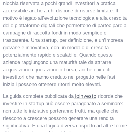
nicchia riservata a pochi grandi investitori a pratica
accessibile anche a chi dispone di risorse limitate. Il
motivo è legato all’evoluzione tecnologica e alla crescita
delle piattaforme digitali che permettono di partecipare a
campagne di raccolta fondi in modo semplice e
trasparente. Una startup, per definizione, è un’impresa
giovane e innovativa, con un modello di crescita
potenzialmente rapido e scalabile. Quando queste
aziende raggiungono una maturità tale da attrarre
VismarChat
AI Agent
acquisizioni o quotazioni in borsa, anche i piccoli
investitori che hanno creduto nel progetto nelle fasi
iniziali possono ottenere ritorni molto elevati.
Salve! Sono VismarChat, l'agente AI di Vismarcorp. In
cosa possiamo esserti utile?
ioInvesto
La guida completa pubblicata da
ricorda che
investire in startup può essere paragonato a seminare:
non tutte le iniziative porteranno frutti, ma quelle che
riescono a crescere possono generare una rendita
significativa. È una logica diversa rispetto ad altre forme