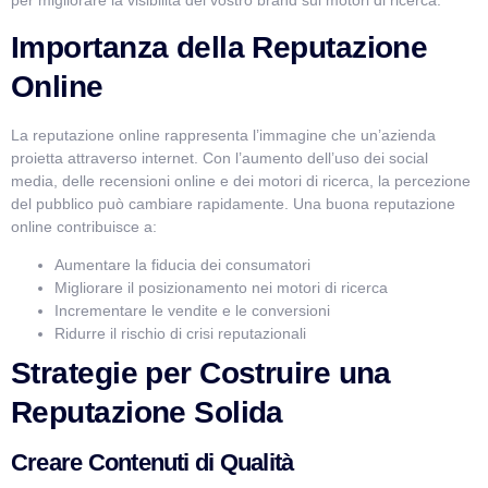
per migliorare la visibilità del vostro brand sui motori di ricerca.
Importanza della Reputazione
Online
La reputazione online rappresenta l’immagine che un’azienda
proietta attraverso internet. Con l’aumento dell’uso dei social
media, delle recensioni online e dei motori di ricerca, la percezione
del pubblico può cambiare rapidamente. Una buona reputazione
online contribuisce a:
Aumentare la fiducia dei consumatori
Migliorare il posizionamento nei motori di ricerca
Incrementare le vendite e le conversioni
Ridurre il rischio di crisi reputazionali
Strategie per Costruire una
Reputazione Solida
Creare Contenuti di Qualità