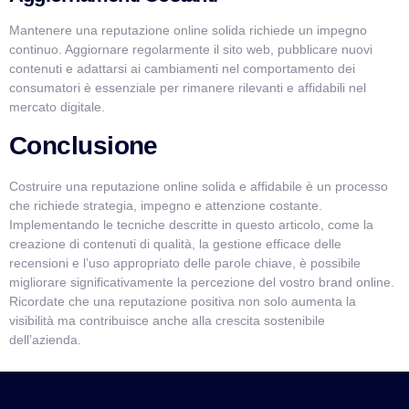
Mantenere una reputazione online solida richiede un impegno
continuo. Aggiornare regolarmente il sito web, pubblicare nuovi
contenuti e adattarsi ai cambiamenti nel comportamento dei
consumatori è essenziale per rimanere rilevanti e affidabili nel
mercato digitale.
Conclusione
Costruire una reputazione online solida e affidabile è un processo
che richiede strategia, impegno e attenzione costante.
Implementando le tecniche descritte in questo articolo, come la
creazione di contenuti di qualità, la gestione efficace delle
recensioni e l’uso appropriato delle parole chiave, è possibile
migliorare significativamente la percezione del vostro brand online.
Ricordate che una reputazione positiva non solo aumenta la
visibilità ma contribuisce anche alla crescita sostenibile
dell’azienda.