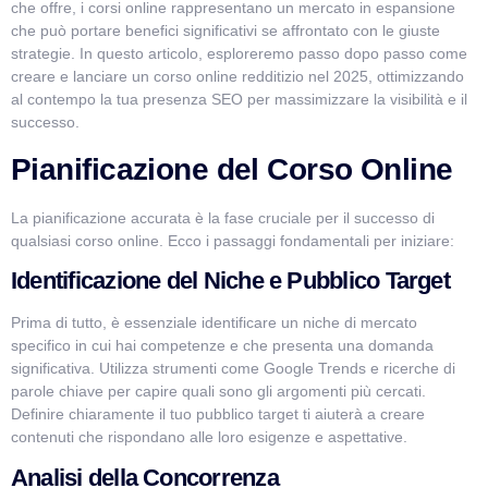
che offre, i corsi online rappresentano un mercato in espansione
che può portare benefici significativi se affrontato con le giuste
strategie. In questo articolo, esploreremo passo dopo passo come
creare e lanciare un corso online redditizio nel 2025, ottimizzando
al contempo la tua presenza SEO per massimizzare la visibilità e il
successo.
Pianificazione del Corso Online
VismarChat
AI Agent
La pianificazione accurata è la fase cruciale per il successo di
qualsiasi corso online. Ecco i passaggi fondamentali per iniziare:
Salve! Sono VismarChat, l'agente AI di Vismarcorp. In
Identificazione del Niche e Pubblico Target
cosa possiamo esserti utile?
Prima di tutto, è essenziale identificare un niche di mercato
specifico in cui hai competenze e che presenta una domanda
significativa. Utilizza strumenti come Google Trends e ricerche di
parole chiave per capire quali sono gli argomenti più cercati.
Definire chiaramente il tuo pubblico target ti aiuterà a creare
contenuti che rispondano alle loro esigenze e aspettative.
Analisi della Concorrenza