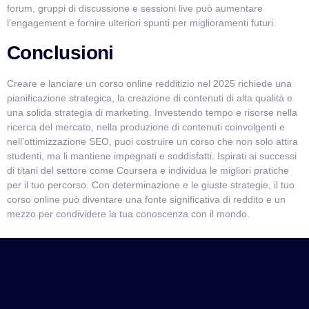
forum, gruppi di discussione e sessioni live può aumentare
l’engagement e fornire ulteriori spunti per miglioramenti futuri.
Conclusioni
Creare e lanciare un corso online redditizio nel 2025 richiede una
pianificazione strategica, la creazione di contenuti di alta qualità e
una solida strategia di marketing. Investendo tempo e risorse nella
ricerca del mercato, nella produzione di contenuti coinvolgenti e
nell’ottimizzazione SEO, puoi costruire un corso che non solo attira
studenti, ma li mantiene impegnati e soddisfatti. Ispirati ai successi
di titani del settore come Coursera e individua le migliori pratiche
per il tuo percorso. Con determinazione e le giuste strategie, il tuo
corso online può diventare una fonte significativa di reddito e un
mezzo per condividere la tua conoscenza con il mondo.