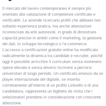
Il mercato del lavoro contemporaneo è sempre più
orientato alla valutazione di competenze certificate e
verificabili. Le aziende ricercano profili che abbiano non
soltanto esperienza pratica, ma anche attestazioni
riconosciute da enti autorevoli, in grado di dimostrare
capacità precise in ambiti come il marketing, la gestione
dei dati, lo sviluppo tecnologico o l’e-commerce.
L’accesso a certificazioni gratuite online ha modificato
VismarChat
AI Agent
radicalmente la dinamica tra candidati e recruiter, poiché
oggi è possibile arricchire il curriculum senza sostenere
Salve! Sono VismarChat, l'agente AI di Vismarcorp. In
spese elevate e senza doversi iscrivere a percorsi
cosa possiamo esserti utile?
universitari di lungo periodo. Un certificato emesso da un
player internazionale del digitale, se inserito
correttamente all’interno di un profilo LinkedIn o di una
candidatura, rappresenta un biglietto da visita che i
selezionatori prendono in considerazione con crescente
attenzione.