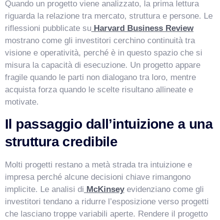
Quando un progetto viene analizzato, la prima lettura
riguarda la relazione tra mercato, struttura e persone. Le
riflessioni pubblicate su
Harvard Business Review
mostrano come gli investitori cerchino continuità tra
visione e operatività, perché è in questo spazio che si
misura la capacità di esecuzione. Un progetto appare
fragile quando le parti non dialogano tra loro, mentre
acquista forza quando le scelte risultano allineate e
motivate.
VismarChat
AI Agent
Il passaggio dall’intuizione a una
struttura credibile
Salve! Sono VismarChat, l'agente AI di Vismarcorp. In
cosa possiamo esserti utile?
Molti progetti restano a metà strada tra intuizione e
impresa perché alcune decisioni chiave rimangono
implicite. Le analisi di
McKinsey
evidenziano come gli
investitori tendano a ridurre l’esposizione verso progetti
che lasciano troppe variabili aperte. Rendere il progetto