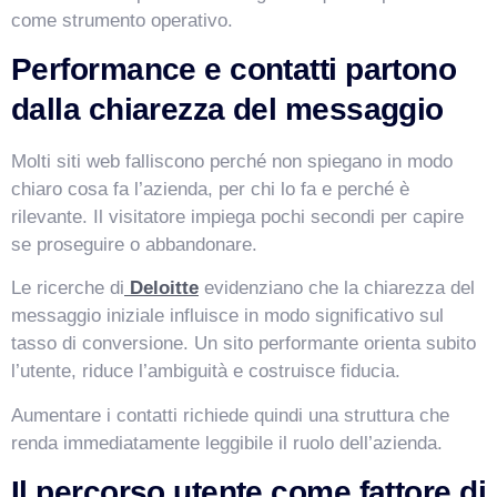
come strumento operativo.
Performance e contatti partono
dalla chiarezza del messaggio
Molti siti web falliscono perché non spiegano in modo
chiaro cosa fa l’azienda, per chi lo fa e perché è
rilevante. Il visitatore impiega pochi secondi per capire
se proseguire o abbandonare.
Le ricerche di
Deloitte
evidenziano che la chiarezza del
VismarChat
AI Agent
messaggio iniziale influisce in modo significativo sul
tasso di conversione. Un sito performante orienta subito
Salve! Sono VismarChat, l'agente AI di Vismarcorp. In
l’utente, riduce l’ambiguità e costruisce fiducia.
cosa possiamo esserti utile?
Aumentare i contatti richiede quindi una struttura che
renda immediatamente leggibile il ruolo dell’azienda.
Il percorso utente come fattore di