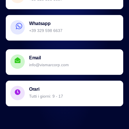
Whatsapp
+39 329 598 6637
Email
info@vismarcorp.com
Orari
Tutti i giorni: 9 - 17