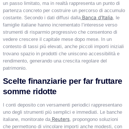
un passo limitato, ma in realtà rappresenta un punto di
partenza concreto per costruire un percorso di accumulo
Banca d’Italia
costante. Secondo i dati diffusi dalla
, le
VismarChat
famiglie italiane hanno incrementato l’interesse verso
AI Agent
strumenti di risparmio progressivo che consentono di
vedere crescere il capitale mese dopo mese. In un
Salve! Sono VismarChat, l'agente AI di Vismarcorp. In
contesto di tassi più elevati, anche piccoli importi iniziali
cosa possiamo esserti utile?
trovano spazio in prodotti che uniscono accessibilità e
rendimento, generando una crescita regolare del
patrimonio.
Scelte finanziarie per far fruttare
somme ridotte
I conti deposito con versamenti periodici rappresentano
uno degli strumenti più semplici e immediati. Le banche
Reuters
italiane, monitorate da
, propongono soluzioni
che permettono di vincolare importi anche modesti, con