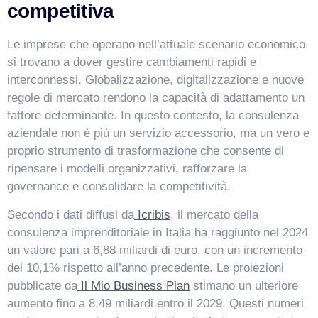
competitiva
Le imprese che operano nell’attuale scenario economico
si trovano a dover gestire cambiamenti rapidi e
interconnessi. Globalizzazione, digitalizzazione e nuove
regole di mercato rendono la capacità di adattamento un
fattore determinante. In questo contesto, la consulenza
aziendale non è più un servizio accessorio, ma un vero e
proprio strumento di trasformazione che consente di
ripensare i modelli organizzativi, rafforzare la
governance e consolidare la competitività.
VismarChat
AI Agent
Secondo i dati diffusi da
Icribis
, il mercato della
consulenza imprenditoriale in Italia ha raggiunto nel 2024
Salve! Sono VismarChat, l'agente AI di Vismarcorp. In
cosa possiamo esserti utile?
un valore pari a 6,88 miliardi di euro, con un incremento
del 10,1% rispetto all’anno precedente. Le proiezioni
pubblicate da
Il Mio Business Plan
stimano un ulteriore
aumento fino a 8,49 miliardi entro il 2029. Questi numeri