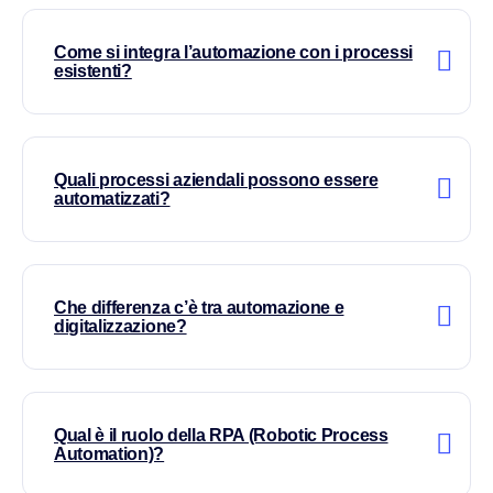
VismarChat
AI Agent
Come si integra l’automazione con i processi
esistenti?
Salve! Sono VismarChat, l'agente AI di Vismarcorp. In
cosa possiamo esserti utile?
Quali processi aziendali possono essere
automatizzati?
Che differenza c’è tra automazione e
digitalizzazione?
Qual è il ruolo della RPA (Robotic Process
Automation)?