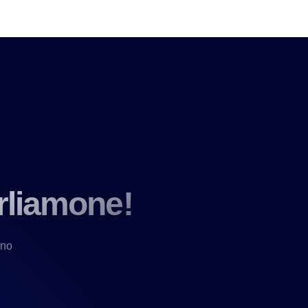
rliamone!
nno