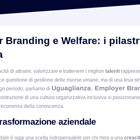
Branding e Welfare: i pilastri
a
 di attrarre, valorizzare e trattenere i migliori 
talenti
 rapprese
ice questione di gestione delle risorse umane, ma di una leva str
Uguaglianza
,
Employer Bra
go periodo, parliamo di 
ostruzione di una cultura organizzativa inclusiva si posizionano 
ll’economia della conoscenza.
trasformazione aziendale
ndale è oggi una scelta indispensabile per chi mira a una 
cresci