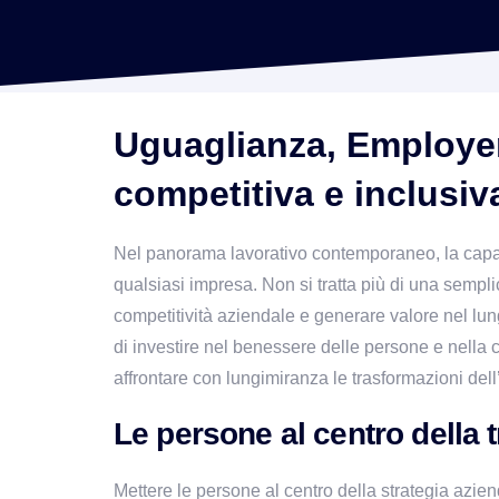
Uguaglianza, Employer 
competitiva e inclusiv
Nel panorama lavorativo contemporaneo, la capacità
qualsiasi impresa. Non si tratta più di una sempl
competitività aziendale e generare valore nel lun
di investire nel benessere delle persone e nella c
affrontare con lungimiranza le trasformazioni de
Le persone al centro della 
Mettere le persone al centro della strategia azie