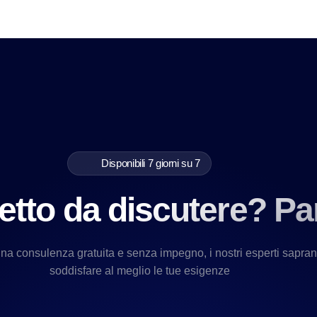
Disponibili 7 giorni su 7
etto da discutere? Pa
una consulenza gratuita e senza impegno, i nostri esperti sapra
soddisfare al meglio le tue esigenze