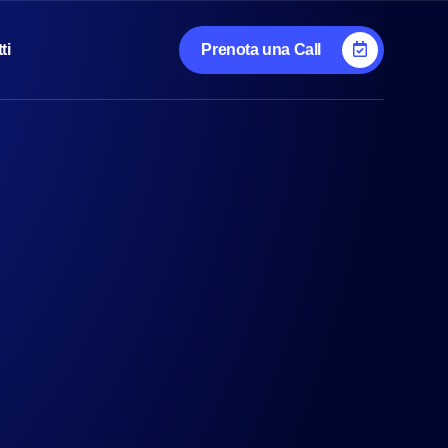
ti
Prenota una Call