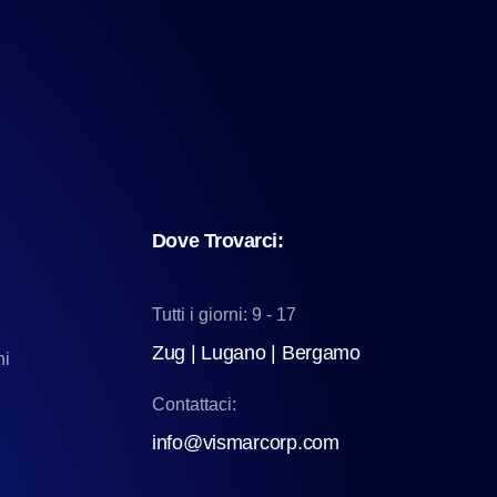
VismarChat
AI Agent
Dove Trovarci:
Salve! Sono VismarChat, l'agente AI di
Vismarcorp. In cosa possiamo esserti utile?
Tutti i giorni: 9 - 17
Zug | Lugano | Bergamo
ni
Contattaci:
info@vismarcorp.com