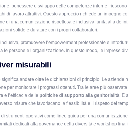
ione, benessere e sviluppo delle competenze interne, riescono no
 di lavoro attrattivi. Questo approccio richiede un impegno conc
ne di una comunicazione rispettosa e inclusiva, unita alla defini
lazioni solide e durature con i propri collaboratori.
p inclusiva, promuovere l’empowerment professionale e introdurre 
ra le persone e l’organizzazione. In questo modo, le imprese dive
iver misurabili
 significa andare oltre le dichiarazioni di principio. Le aziende
one per monitorare i progressi ottenuti. Tra le aree più osservate 
ra 
e l’efficacia delle 
politiche di supporto alla genitorialità
. È 
raverso misure che favoriscano la flessibilità e il rispetto dei temp
 di strumenti operativi come linee guida per una comunicazione i
mitati dedicati alla governance della diversità e workshop finaliz