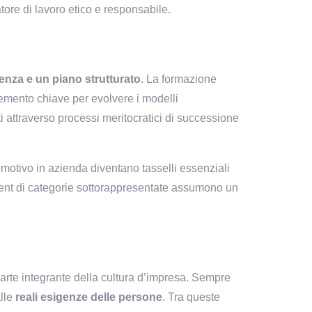
tore di lavoro etico e responsabile.
enza e un piano strutturato
. La formazione 
emento chiave per evolvere i modelli 
i attraverso processi meritocratici di successione 
motivo in azienda diventano tasselli essenziali 
per costruire un ambiente di lavoro più sano e produttivo. In questo quadro, le iniziative pensate per l’empowerment di categorie sottorappresentate assumono un 
parte integrante della cultura d’impresa. Sempre 
lle 
reali esigenze
delle persone
. Tra queste 