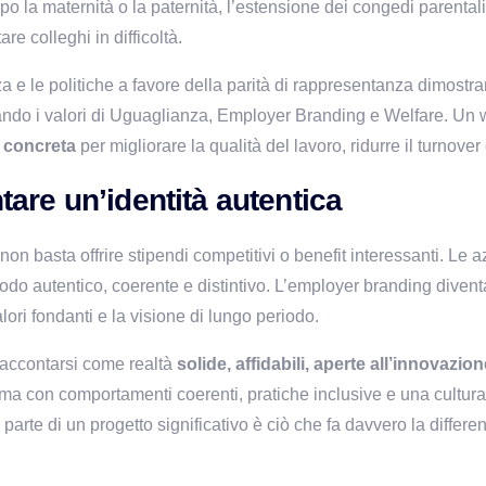
opo la maternità o la paternità, l’estensione dei congedi parentali
e colleghi in difficoltà.
nza e le politiche a favore della parità di rappresentanza dimostr
ndo i valori di Uguaglianza, Employer Branding e Welfare. Un we
 concreta
 per migliorare la qualità del lavoro, ridurre il turnover 
are un’identità autentica
n basta offrire stipendi competitivi o benefit interessanti. Le azi
do autentico, coerente e distintivo. L’employer branding diventa
lori fondanti e la visione di lungo periodo.
raccontarsi come realtà 
solide, affidabili, aperte all’innovazio
a con comportamenti coerenti, pratiche inclusive e una cultura or
parte di un progetto significativo è ciò che fa davvero la differen