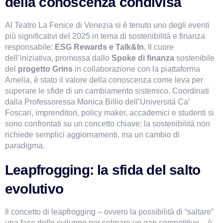
della conoscenza condivisa
Al Teatro La Fenice di Venezia si è tenuto uno degli eventi 
più significativi del 2025 in tema di sostenibilità e finanza 
responsabile: 
ESG Rewards e Talk&In.
 Il cuore 
VismarChat
AI Agent
dell’iniziativa, promossa dallo 
Spoke di finanza
 sostenibile 
del 
progetto Grins
 in collaborazione con la piattaforma 
Salve! Sono VismarChat, l'agente AI di Vismarcorp. In
Amelia, è stato il valore della conoscenza come leva per 
superare le sfide di un cambiamento sistemico. Coordinati 
cosa possiamo esserti utile?
dalla Professoressa Monica Billio dell’Università Ca’ 
Foscari, imprenditori, policy maker, accademici e studenti si 
sono confrontati su un concetto chiave: la sostenibilità non 
richiede semplici aggiornamenti, ma un cambio di 
paradigma.
Leapfrogging: la sfida del salto 
evolutivo
Il concetto di leapfrogging – ovvero la possibilità di “saltare” 
una fase dello sviluppo per colmare un gap competitivo – è 