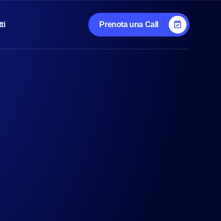
ti
Prenota una Call