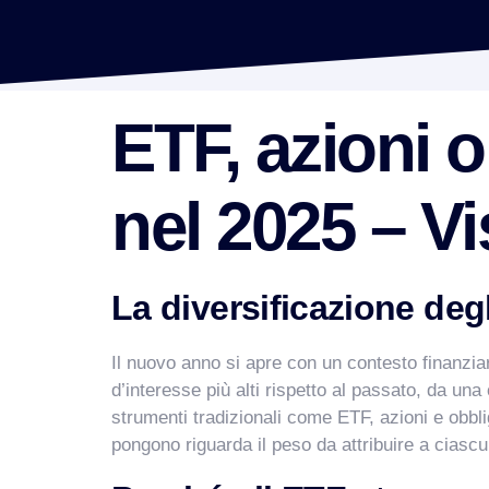
ETF, azioni o
nel 2025 – V
La diversificazione deg
Il nuovo anno si apre con un contesto finanziar
d’interesse più alti rispetto al passato, da un
strumenti tradizionali come ETF, azioni e obbl
pongono riguarda il peso da attribuire a ciasc