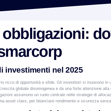
 obbligazioni: do
ismarcorp
li investimenti nel 2025
io ricco di opportunità e sfide. Gli investitori si muovono in
a crescita globale disomogenea e da una forte attenzione alla 
igazioni assumono un ruolo centrale nelle strategie di alloca
una asset class, per bilanciare rendimento e sicurezza senza 