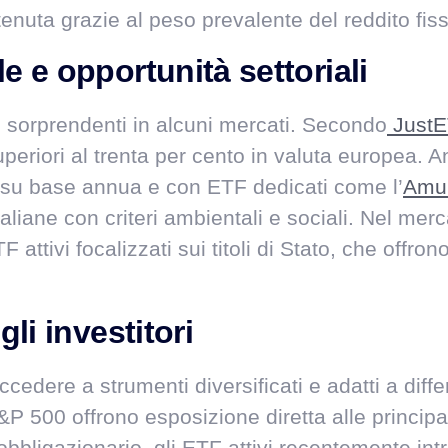
tenuta grazie al peso prevalente del reddito fis
e e opportunità settoriali
 sorprendenti in alcuni mercati. Secondo
Just
eriori al trenta per cento in valuta europea. Anc
nto su base annua e con ETF dedicati come l’
Amun
italiane con criteri ambientali e sociali. Nel merc
attivi focalizzati sui titoli di Stato, che offrono
li investitori
ccedere a strumenti diversificati e adatti a differe
 500 offrono esposizione diretta alle principal
bbligazionario, gli ETF attivi recentemente int