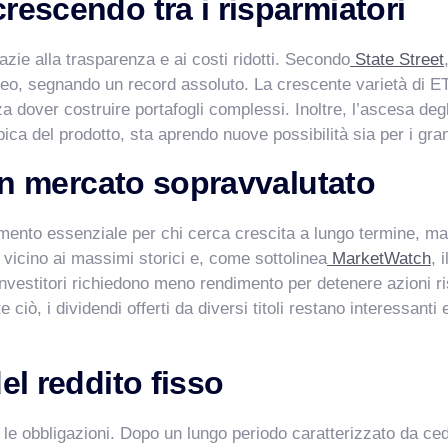
rescendo tra i risparmiatori
zie alla trasparenza e ai costi ridotti. Secondo
State Street
uropeo, segnando un record assoluto. La crescente varietà di ET
nza dover costruire portafogli complessi. Inoltre, l’ascesa de
ca del prodotto, sta aprendo nuove possibilità sia per i grandi
n un mercato sopravvalutato
ento essenziale per chi cerca crescita a lungo termine, ma il
 vicino ai massimi storici e, come sottolinea
MarketWatch
, 
 investitori richiedono meno rendimento per detenere azioni r
 ciò, i dividendi offerti da diversi titoli restano interessan
el reddito fisso
 le obbligazioni. Dopo un lungo periodo caratterizzato da cedol