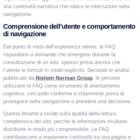
una continuità narrativa che riduce le interruzioni nella
navigazione.
Comprensione dell’utente e comportamento
di navigazione
Dal punto di vista dell’esperienza utente, le FAQ
rispondono a domande che emergono durante la
consultazione di un sito, spesso prima ancora che
l’utente le formuli in modo esplicito. Secondo le analisi
pubblicate da
Nielsen Norman Group
, le persone
VismarChat
AI Agent
utilizzano le FAQ come strumento di orientamento
cognitivo, cercando conferme e chiarimenti prima di
Salve! Sono VismarChat, l'agente AI di Vismarcorp. In
proseguire nella navigazione o prendere una decisione.
cosa possiamo esserti utile?
Questa dinamica incide sulla qualità della lettura
complessiva del sito, perché le informazioni risultano
distribuite in modo più comprensibile. Le FAQ
contribuiscono a mantenere continuità tra una pagina e