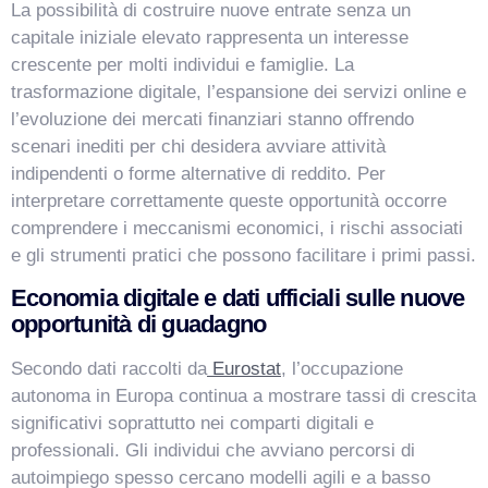
La possibilità di costruire nuove entrate senza un
capitale iniziale elevato rappresenta un interesse
crescente per molti individui e famiglie. La
trasformazione digitale, l’espansione dei servizi online e
l’evoluzione dei mercati finanziari stanno offrendo
scenari inediti per chi desidera avviare attività
indipendenti o forme alternative di reddito. Per
VismarChat
AI Agent
interpretare correttamente queste opportunità occorre
comprendere i meccanismi economici, i rischi associati
Salve! Sono VismarChat, l'agente AI di Vismarcorp. In
e gli strumenti pratici che possono facilitare i primi passi.
cosa possiamo esserti utile?
Economia digitale e dati ufficiali sulle nuove
opportunità di guadagno
Secondo dati raccolti da
Eurostat
, l’occupazione
autonoma in Europa continua a mostrare tassi di crescita
significativi soprattutto nei comparti digitali e
professionali. Gli individui che avviano percorsi di
autoimpiego spesso cercano modelli agili e a basso