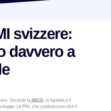
I svizzere:
no davvero a
le
zzere. Secondo la
SECO
, la liquidità è il
 sviluppo. Le PMI, che costituiscono oltre il