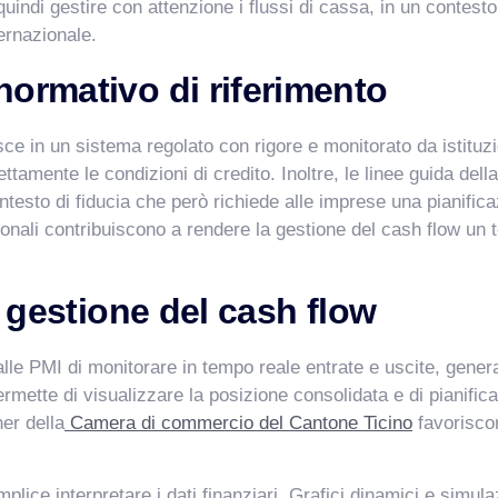
indi gestire con attenzione i flussi di cassa, in un contesto
ernazionale.
normativo di riferimento
isce in un sistema regolato con rigore e monitorato da istituz
ettamente le condizioni di credito. Inoltre, le linee guida della
testo di fiducia che però richiede alle imprese una pianificaz
onali contribuiscono a rendere la gestione del cash flow un
a gestione del cash flow
lle PMI di monitorare in tempo reale entrate e uscite, gener
ermette di visualizzare la posizione consolidata e di pianific
ner della
Camera di commercio del Cantone Ticino
favoriscon
mplice interpretare i dati finanziari. Grafici dinamici e simul