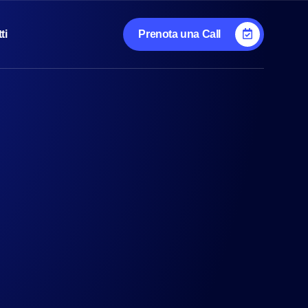
ti
Prenota una Call