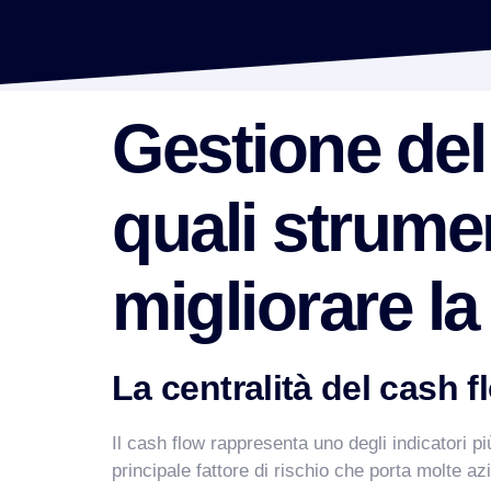
Gestione del
quali strumen
migliorare la
La centralità del cash f
Il cash flow rappresenta uno degli indicatori p
principale fattore di rischio che porta molte az