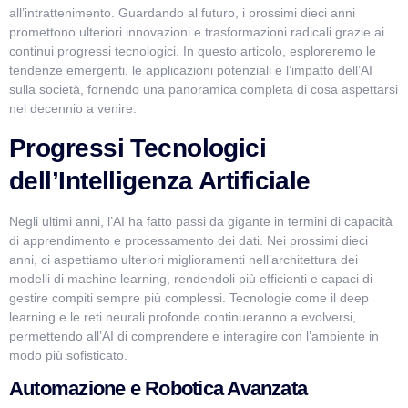
all’intrattenimento. Guardando al futuro, i prossimi dieci anni
promettono ulteriori innovazioni e trasformazioni radicali grazie ai
VismarChat
AI Agent
continui progressi tecnologici. In questo articolo, esploreremo le
tendenze emergenti, le applicazioni potenziali e l’impatto dell’AI
sulla società, fornendo una panoramica completa di cosa aspettarsi
Salve! Sono VismarChat, l'agente AI di Vismarcorp. In
nel decennio a venire.
cosa possiamo esserti utile?
Progressi Tecnologici
dell’Intelligenza Artificiale
Negli ultimi anni, l’AI ha fatto passi da gigante in termini di capacità
di apprendimento e processamento dei dati. Nei prossimi dieci
anni, ci aspettiamo ulteriori miglioramenti nell’architettura dei
modelli di machine learning, rendendoli più efficienti e capaci di
gestire compiti sempre più complessi. Tecnologie come il deep
learning e le reti neurali profonde continueranno a evolversi,
permettendo all’AI di comprendere e interagire con l’ambiente in
modo più sofisticato.
Automazione e Robotica Avanzata