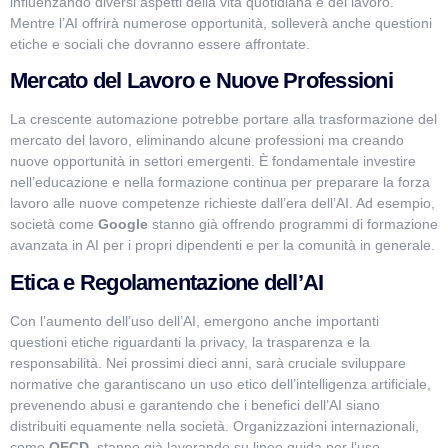
influenzando diversi aspetti della vita quotidiana e del lavoro.
Mentre l’AI offrirà numerose opportunità, solleverà anche questioni
etiche e sociali che dovranno essere affrontate.
Mercato del Lavoro e Nuove Professioni
La crescente automazione potrebbe portare alla trasformazione del
mercato del lavoro, eliminando alcune professioni ma creando
nuove opportunità in settori emergenti. È fondamentale investire
nell’educazione e nella formazione continua per preparare la forza
lavoro alle nuove competenze richieste dall’era dell’AI. Ad esempio,
società come
Google
stanno già offrendo programmi di formazione
avanzata in AI per i propri dipendenti e per la comunità in generale.
Etica e Regolamentazione dell’AI
Con l’aumento dell’uso dell’AI, emergono anche importanti
questioni etiche riguardanti la privacy, la trasparenza e la
responsabilità. Nei prossimi dieci anni, sarà cruciale sviluppare
normative che garantiscano un uso etico dell’intelligenza artificiale,
prevenendo abusi e garantendo che i benefici dell’AI siano
distribuiti equamente nella società. Organizzazioni internazionali,
come
OECD
, stanno già lavorando su linee guida per l’uso