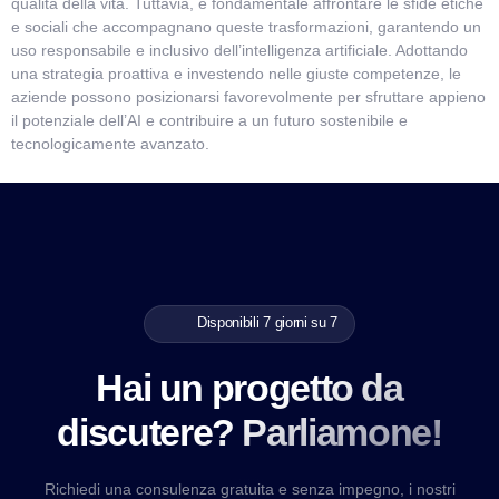
qualità della vita. Tuttavia, è fondamentale affrontare le sfide etiche
e sociali che accompagnano queste trasformazioni, garantendo un
uso responsabile e inclusivo dell’intelligenza artificiale. Adottando
una strategia proattiva e investendo nelle giuste competenze, le
aziende possono posizionarsi favorevolmente per sfruttare appieno
il potenziale dell’AI e contribuire a un futuro sostenibile e
tecnologicamente avanzato.
Disponibili 7 giorni su 7
Hai un progetto da
discutere? Parliamone!
Richiedi una consulenza gratuita e senza impegno, i nostri