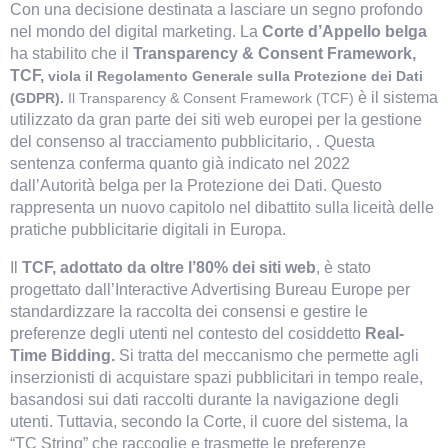
Con una decisione destinata a lasciare un segno profondo 
nel mondo del digital marketing. La 
Corte d’Appello belga 
ha stabilito che il 
Transparency & Consent Framework, 
TCF, 
viola il Regolamento Generale sulla Protezione dei Dati
è il sistema
(GDPR).
I
l Transparency & Consent Framework (TCF)
utilizzato da gran parte dei siti web europei per la gestione
del consenso al tracciamento pubblicitario, . Questa
sentenza conferma quanto già indicato nel 2022
dall’Autorità belga per la Protezione dei Dati. Questo
rappresenta un nuovo capitolo nel dibattito sulla liceità delle
pratiche pubblicitarie digitali in Europa.
Il 
TCF, adottato da oltre l’80% dei siti web
, è stato 
progettato dall’Interactive Advertising Bureau Europe per 
standardizzare la raccolta dei consensi e gestire le 
preferenze degli utenti nel contesto del cosiddetto 
Real-
Time Bidding.
 Si tratta del meccanismo che permette agli 
inserzionisti di acquistare spazi pubblicitari in tempo reale, 
basandosi sui dati raccolti durante la navigazione degli 
utenti. Tuttavia, secondo la Corte, il cuore del sistema, la 
“TC String” che raccoglie e trasmette le preferenze 