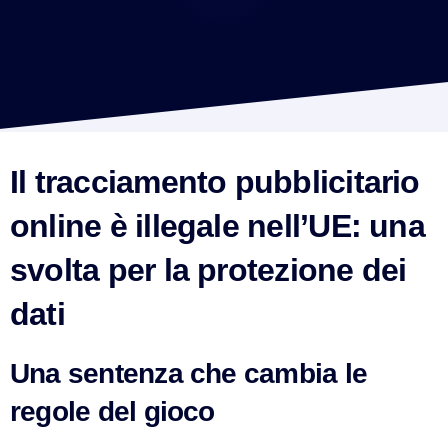
VismarChat
AI Agent
Il tracciamento pubblicitario 
online è illegale nell’UE: una 
Salve! Sono VismarChat, l'agente AI di Vismarcorp. In
cosa possiamo esserti utile?
svolta per la protezione dei 
dati
Una sentenza che cambia le 
regole del gioco