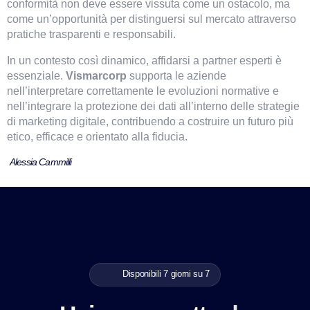
conformità non deve essere vissuta come un ostacolo, ma 
come un’opportunità per distinguersi sul mercato attraverso 
pratiche trasparenti e responsabili.
In un contesto così dinamico, affidarsi a partner esperti è 
essenziale. 
Vismarcorp 
supporta le aziende 
nell’interpretare correttamente le evoluzioni normative e 
nell’integrare la protezione dei dati all’interno delle strategie 
di marketing digitale, contribuendo a costruire un futuro più 
etico, efficace e orientato alla fiducia.
Alessia Cammilli
Disponibili 7 giorni su 7