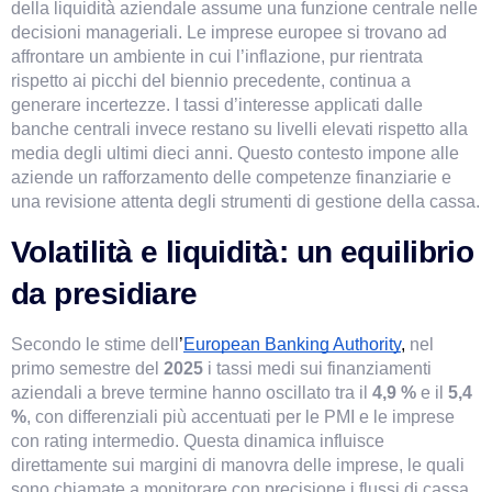
della liquidità aziendale assume una funzione centrale nelle 
decisioni manageriali. Le imprese europee si trovano ad 
affrontare un ambiente in cui l’inflazione, pur rientrata 
rispetto ai picchi del biennio precedente, continua a 
generare incertezze. I tassi d’interesse applicati dalle 
banche centrali invece restano su livelli elevati rispetto alla 
media degli ultimi dieci anni. Questo contesto impone alle 
aziende un rafforzamento delle competenze finanziarie e 
una revisione attenta degli strumenti di gestione della cassa.
Volatilità e liquidità: un equilibrio 
da presidiare
Secondo le stime dell
’
European Banking Authority
, 
nel 
primo semestre del 
2025
 i tassi medi sui finanziamenti 
aziendali a breve termine hanno oscillato tra il 
4,9 %
 e il 
5,4 
%
, con differenziali più accentuati per le PMI e le imprese 
con rating intermedio. Questa dinamica influisce 
direttamente sui margini di manovra delle imprese, le quali 
sono chiamate a monitorare con precisione i flussi di cassa, 