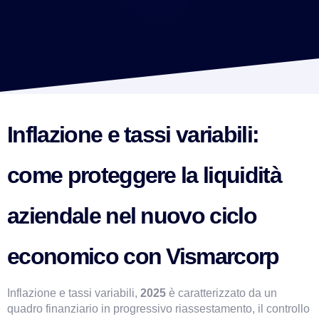
Inflazione e tassi variabili: 
come proteggere la liquidità 
aziendale nel nuovo ciclo 
VismarChat
AI Agent
economico con Vismarcorp
Salve! Sono VismarChat, l'agente AI di Vismarcorp. In
cosa possiamo esserti utile?
Inflazione e tassi variabili, 
2025 
è caratterizzato da un 
quadro finanziario in progressivo riassestamento, il controllo 