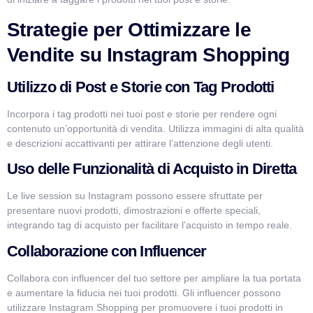
Strategie per Ottimizzare le
Vendite su Instagram Shopping
Utilizzo di Post e Storie con Tag Prodotti
Incorpora i tag prodotti nei tuoi post e storie per rendere ogni
contenuto un’opportunità di vendita. Utilizza immagini di alta qualità
e descrizioni accattivanti per attirare l’attenzione degli utenti.
Uso delle Funzionalità di Acquisto in Diretta
Le live session su Instagram possono essere sfruttate per
presentare nuovi prodotti, dimostrazioni e offerte speciali,
integrando tag di acquisto per facilitare l’acquisto in tempo reale.
Collaborazione con Influencer
Collabora con influencer del tuo settore per ampliare la tua portata
e aumentare la fiducia nei tuoi prodotti. Gli influencer possono
utilizzare Instagram Shopping per promuovere i tuoi prodotti in