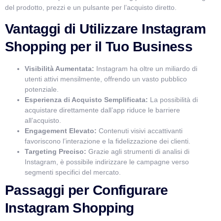
del prodotto, prezzi e un pulsante per l’acquisto diretto.
Vantaggi di Utilizzare Instagram
Shopping per il Tuo Business
Visibilità Aumentata:
Instagram ha oltre un miliardo di
utenti attivi mensilmente, offrendo un vasto pubblico
potenziale.
Esperienza di Acquisto Semplificata:
La possibilità di
acquistare direttamente dall’app riduce le barriere
all’acquisto.
Engagement Elevato:
Contenuti visivi accattivanti
favoriscono l’interazione e la fidelizzazione dei clienti.
Targeting Preciso:
Grazie agli strumenti di analisi di
Instagram, è possibile indirizzare le campagne verso
segmenti specifici del mercato.
Passaggi per Configurare
Instagram Shopping