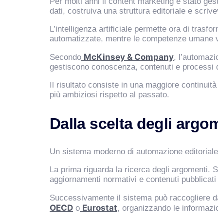
Per molti anni il content marketing è stato ge
dati, costruiva una struttura editoriale e scrivev
L’intelligenza artificiale permette ora di tras
automatizzate, mentre le competenze umane v
McKinsey & Company
Secondo
, l’automazi
gestiscono conoscenza, contenuti e processi de
Il risultato consiste in una maggiore continuità
più ambiziosi rispetto al passato.
Dalla scelta degli argo
Un sistema moderno di automazione editoriale p
La prima riguarda la ricerca degli argomenti. St
aggiornamenti normativi e contenuti pubblicati da
Successivamente il sistema può raccogliere da
OECD
Eurostat
o
, organizzando le informazio