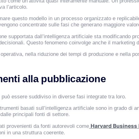
stito come un’attività quasi interamente manuale. Un professi
a l’articolo.
formare questo modello in un processo organizzato e replicabile
engono concentrate sulle fasi che generano maggiore valor
one supportata dall’intelligenza artificiale sta modificando p
cisionali. Questo fenomeno coinvolge anche il marketing dig
 operativa, nella riduzione dei tempi di produzione e nella poss
menti alla pubblicazione
uò essere suddiviso in diverse fasi integrate tra loro.
rumenti basati sull’intelligenza artificiale sono in grado di a
lle principali fonti di settore.
Harvard Business
ti provenienti da fonti autorevoli come
ni in una struttura coerente.