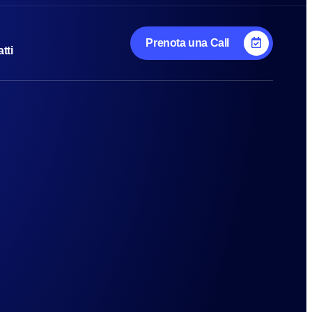
Prenota una Call
tti