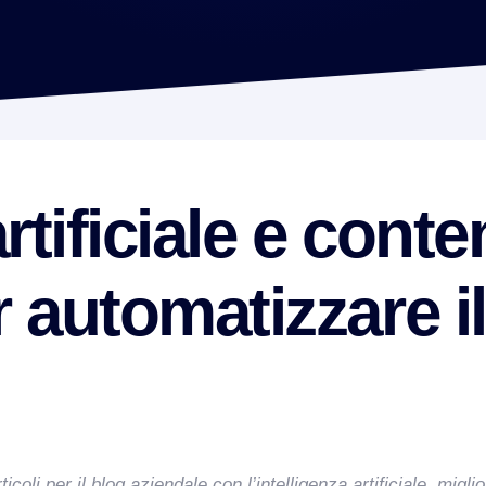
artificiale e cont
 automatizzare i
li per il blog aziendale con l’intelligenza artificiale, miglior