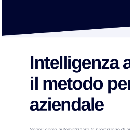
Intelligenza 
il metodo per
aziendale
Scopri come automatizzare la produzione di artico