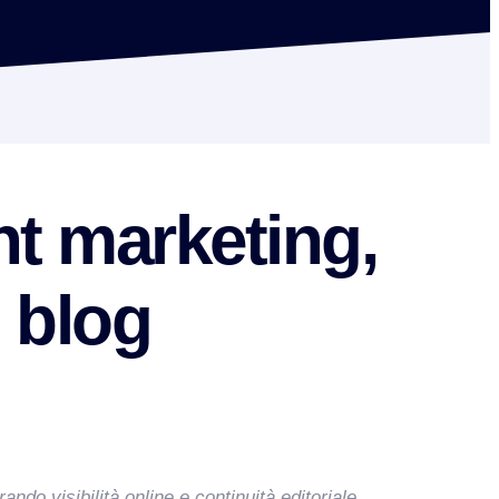
ent marketing,
l blog
ando visibilità online e continuità editoriale.