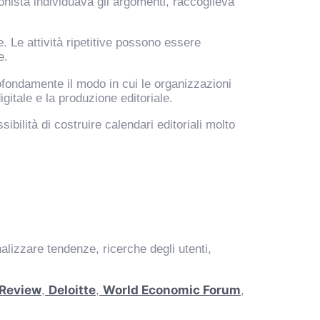
onista individuava gli argomenti, raccoglieva
. Le attività ripetitive possono essere
e.
rofondamente il modo in cui le organizzazioni
itale e la produzione editoriale.
ibilità di costruire calendari editoriali molto
nalizzare tendenze, ricerche degli utenti,
 Review
Deloitte
World Economic Forum
,
,
,