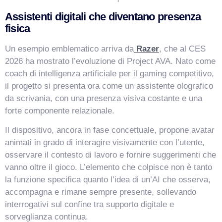
Assistenti digitali che diventano presenza
fisica
Un esempio emblematico arriva da
Razer
, che al CES
2026 ha mostrato l’evoluzione di Project AVA. Nato come
coach di intelligenza artificiale per il gaming competitivo,
il progetto si presenta ora come un assistente olografico
da scrivania, con una presenza visiva costante e una
forte componente relazionale.
VismarChat
AI Agent
Il dispositivo, ancora in fase concettuale, propone avatar
animati in grado di interagire visivamente con l’utente,
Salve! Sono VismarChat, l'agente AI di Vismarcorp. In
cosa possiamo esserti utile?
osservare il contesto di lavoro e fornire suggerimenti che
vanno oltre il gioco. L’elemento che colpisce non è tanto
la funzione specifica quanto l’idea di un’AI che osserva,
accompagna e rimane sempre presente, sollevando
interrogativi sul confine tra supporto digitale e
sorveglianza continua.