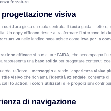
senza forzature
.
la progettazione visiva
 la
scrittura
gioca un ruolo centrale. Il
testo
guida il lettore, 
lta. Un
copy efficace
riesce a trasformare l’
interesse inizia
 persuasiva
nelle landing page agisce come
leva per la con
razione efficace
si può citare l’
AIDA
, che accompagna l’ute
a rappresenta una
base solida
per progettare contenuti coe
uardo, rafforza il
messaggio
e rende l’
esperienza visiva pi
o
stile visivo
che richiama l’
identità aziendale
, consente di
call to action
, i
colori utilizzati
e le
proporzioni
contribu
rienza di navigazione