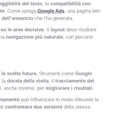
eggibilità del testo
, la
compatibilità con
te
. Come spiega
Google Ads
, una pagina ben
o dell’annuncio
che l’ha generata.
rso le aree decisive
. Il
layout
deve risultare
una
navigazione più naturale
, con percorsi
 le scelte future
. Strumenti come
Google
, la
durata della visita
, il
tracciamento dei
i
, anche minime, per
migliorare i risultati
.
onamento
può influenzare in modo rilevante la
di
confrontare due versioni
della stessa