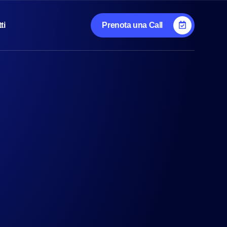
ti
Prenota una Call