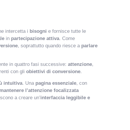
ne intercetta i
bisogni
e fornisce tutte le
le
in
partecipazione attiva
. Come
versione
, soprattutto quando riesce a
parlare
nte in quattro fasi successive:
attenzione
,
renti con gli
obiettivi di conversione
.
ù intuitiva
. Una
pagina essenziale
, con
mantenere l’attenzione focalizzata
iscono a creare un’
interfaccia leggibile e