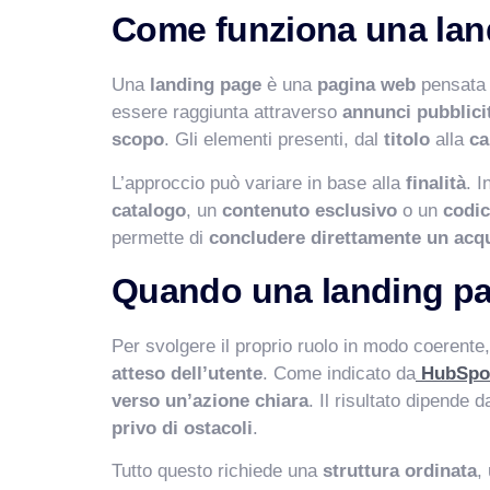
Come funziona una lan
Una
landing page
è una
pagina web
pensata
essere raggiunta attraverso
annunci pubblici
scopo
. Gli elementi presenti, dal
titolo
alla
ca
L’approccio può variare in base alla
finalità
. I
catalogo
, un
contenuto esclusivo
o un
codi
permette di
concludere direttamente un acq
Quando una landing pa
Per svolgere il proprio ruolo in modo coerente
atteso dell’utente
. Come indicato da
HubSpo
verso un’azione chiara
. Il risultato dipende 
privo di ostacoli
.
Tutto questo richiede una
struttura ordinata
,