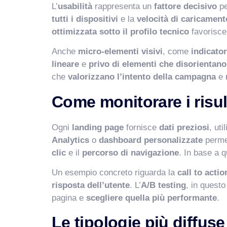
L’
usabilità
rappresenta un
fattore decisivo
pe
tutti i dispositivi
e la
velocità di caricament
ottimizzata sotto il profilo tecnico
favorisce
Anche
micro-elementi visivi
, come
indicator
lineare
e
privo di elementi che disorientano
che
valorizzano l’intento della campagna
e
Come monitorare i risult
Ogni
landing page
fornisce
dati preziosi
, uti
Analytics
o
dashboard personalizzate
permet
clic
e il
percorso di navigazione
. In base a 
Un esempio concreto riguarda la
call to actio
risposta dell’utente
. L’
A/B testing
, in quest
pagina e
scegliere quella più performante
.
Le tipologie più diffus