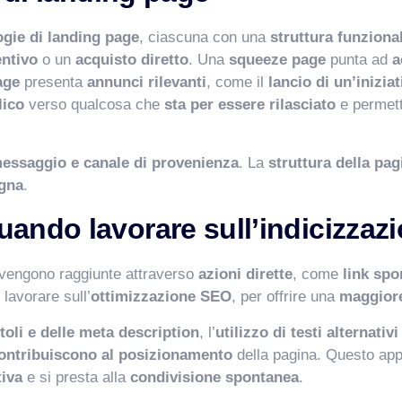
ogie di landing page
, ciascuna con una
struttura funziona
entivo
o un
acquisto diretto
. Una
squeeze page
punta ad
a
age
presenta
annunci rilevanti
, come il
lancio di un’iniziat
lico
verso qualcosa che
sta per essere rilasciato
e permet
messaggio e canale di provenienza
. La
struttura della pag
agna
.
ando lavorare sull’indicizzaz
vengono raggiunte attraverso
azioni dirette
, come
link spo
 lavorare sull’
ottimizzazione SEO
, per offrire una
maggiore
itoli e delle meta description
, l’
utilizzo di testi alternativi
ontribuiscono al posizionamento
della pagina. Questo appr
iva
e si presta alla
condivisione spontanea
.