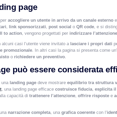
ding page
 per
accogliere un utente in arrivo da un canale esterno
tari
,
link sponsorizzati
,
post social
o
QR code
, e si disti
ll to action
, vengono progettati per
indirizzare l’attenzion
n alcuni casi l’utente viene invitato a
lasciare i propri dati
pe
ce promozionale
. In altri casi la pagina si presenta come un
uisto
o
richiedere un preventivo
.
ge può essere considerata eff
, una
landing page
deve mostrare
equilibrio tra struttura
t
, una landing page efficace
costruisce fiducia
,
esplicita i
dalla capacità di
trattenere l’attenzione
,
offrire risposte
e
a
 una
narrazione completa
, una
grafica coerente
con l’
ident