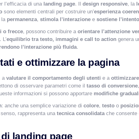
r l’efficacia di una
landing page
. Il
design responsive
, la
l
o
sono elementi centrali per costruire un’
esperienza coeren
 la
permanenza
,
stimola l’interazione
e
sostiene l’intent
i o frecce
, possono contribuire a
orientare l’attenzione ve
. L’
equilibrio tra testo, immagini e call to action
genera 
rendono l’interazione più fluida
.
ati e ottimizzare la pagina
li a
valutare il comportamento degli utenti
e a
ottimizzare
tono di osservare parametri come il
tasso di conversione
queste informazioni si possono apportare
modifiche gradual
n
: anche una semplice variazione di
colore
,
testo
o
posizi
o senso, rappresenta una
tecnica consolidata
che consente 
e di landing page