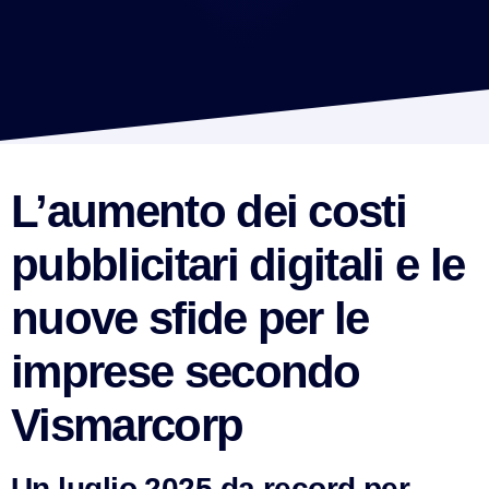
L’aumento dei costi
pubblicitari digitali e le
nuove sfide per le
imprese secondo
Vismarcorp
VismarChat
AI Agent
Un luglio 2025 da record per