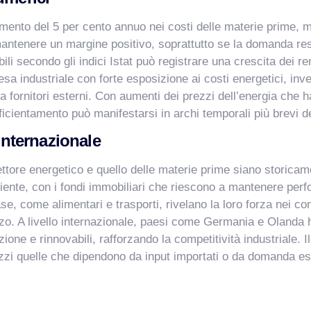
mento del 5 per cento annuo nei costi delle materie prime, 
 mantenere un margine positivo, soprattutto se la domanda re
abili secondo gli indici Istat può registrare una crescita dei r
sa industriale con forte esposizione ai costi energetici, inves
da fornitori esterni. Con aumenti dei prezzi dell’energia che 
efficientamento può manifestarsi in archi temporali più brevi d
 internazionale
tore energetico e quello delle materie prime siano storicament
iente, con i fondi immobiliari che riescono a mantenere perfo
ase, come alimentari e trasporti, rivelano la loro forza nei co
zo. A livello internazionale, paesi come Germania e Olanda h
zione e rinnovabili, rafforzando la competitività industriale. 
nalizzi quelle che dipendono da input importati o da domanda 