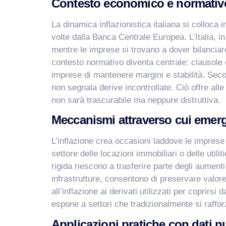
Contesto economico e normativ
La dinamica inflazionistica italiana si colloca 
volte dalla Banca Centrale Europea. L’Italia, in
mentre le imprese si trovano a dover bilanciare
contesto normativo diventa centrale: clausole c
imprese di mantenere margini e stabilità. Sec
non segnala derive incontrollate. Ciò offre all
non sarà trascurabile ma neppure distruttiva.
Meccanismi attraverso cui emer
L’inflazione crea occasioni laddove le imprese 
settore delle locazioni immobiliari o delle util
rigida riescono a trasferire parte degli aument
infrastrutture, consentono di preservare valore 
all’inflazione ai derivati utilizzati per coprirs
espone a settori che tradizionalmente si rafforza
Applicazioni pratiche con dati n