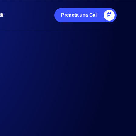
ti
Prenota una Call