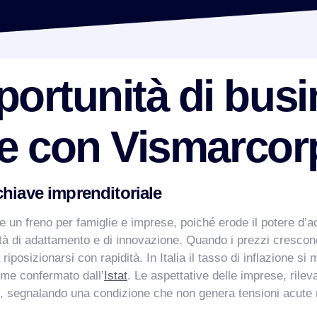
ortunità di busi
one con Vismarcor
chiave imprenditoriale
un freno per famiglie e imprese, poiché erode il potere d’acqu
lità di adattamento e di innovazione. Quando i prezzi cresc
iposizionarsi con rapidità. In Italia il tasso di inflazione si 
ome confermato dall’
Istat
. Le aspettative delle imprese, rilev
ni, segnalando una condizione che non genera tensioni acute