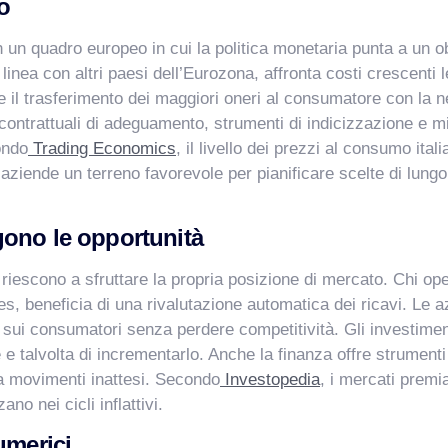
o
in un quadro europeo in cui la politica monetaria punta a un o
 linea con altri paesi dell’Eurozona, affronta costi crescenti 
 il trasferimento dei maggiori oneri al consumatore con la ne
ontrattuali di adeguamento, strumenti di indicizzazione e mis
ondo
Trading Economics
, il livello dei prezzi al consumo ita
e aziende un terreno favorevole per pianificare scelte di lun
gono le opportunità
riescono a sfruttare la propria posizione di mercato. Chi ope
ities, beneficia di una rivalutazione automatica dei ricavi. Le
i sui consumatori senza perdere competitività. Gli investiment
e talvolta di incrementarlo. Anche la finanza offre strumenti 
i da movimenti inattesi. Secondo
Investopedia
, i mercati premi
no nei cicli inflattivi.
umerici