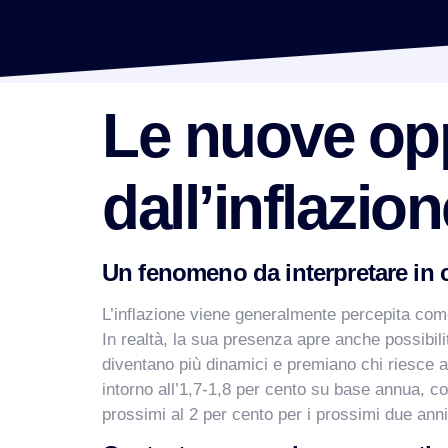
Le nuove opp
dall’inflazi
Un fenomeno da interpretare in 
L’inflazione viene generalmente percepita come 
In realtà, la sua presenza apre anche possibi
diventano più dinamici e premiano chi riesce a r
intorno all’1,7-1,8 per cento su base annua, c
prossimi al 2 per cento per i prossimi due an