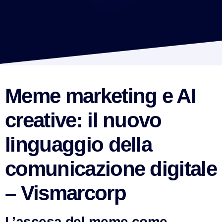
Meme marketing e AI
creative: il nuovo
linguaggio della
comunicazione digitale
– Vismarcorp
VismarChat
AI Agent
L’ascesa del meme come