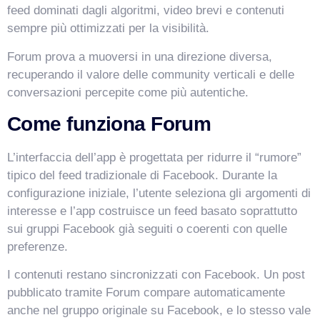
feed dominati dagli algoritmi, video brevi e contenuti
sempre più ottimizzati per la visibilità.
Forum prova a muoversi in una direzione diversa,
recuperando il valore delle community verticali e delle
conversazioni percepite come più autentiche.
Come funziona Forum
L’interfaccia dell’app è progettata per ridurre il “rumore”
tipico del feed tradizionale di Facebook. Durante la
configurazione iniziale, l’utente seleziona gli argomenti di
interesse e l’app costruisce un feed basato soprattutto
sui gruppi Facebook già seguiti o coerenti con quelle
VismarChat
AI Agent
preferenze.
I contenuti restano sincronizzati con Facebook. Un post
Salve! Sono VismarChat, l'agente AI di Vismarcorp. In
pubblicato tramite Forum compare automaticamente
cosa possiamo esserti utile?
anche nel gruppo originale su Facebook, e lo stesso vale