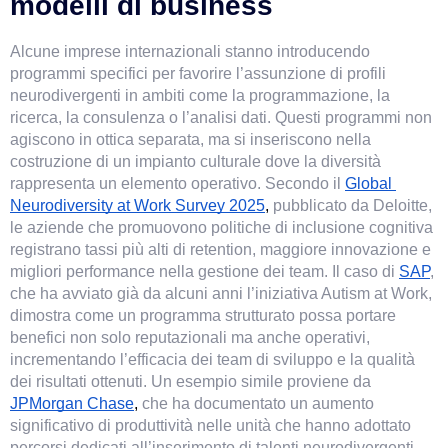
modelli di business
Alcune imprese internazionali stanno introducendo 
programmi specifici per favorire l’assunzione di profili 
neurodivergenti in ambiti come la programmazione, la 
ricerca, la consulenza o l’analisi dati. Questi programmi non 
agiscono in ottica separata, ma si inseriscono nella 
costruzione di un impianto culturale dove la diversità 
rappresenta un elemento operativo. Secondo il
Global 
Neurodiversity at Work Survey 2025
, 
pubblicato da Deloitte, 
le aziende che promuovono politiche di inclusione cognitiva 
registrano tassi più alti di retention, maggiore innovazione e 
migliori performance nella gestione dei team. Il caso di
SAP
, 
che ha avviato già da alcuni anni l’iniziativa Autism at Work, 
dimostra come un programma strutturato possa portare 
benefici non solo reputazionali ma anche operativi, 
incrementando l’efficacia dei team di sviluppo e la qualità 
dei risultati ottenuti. Un esempio simile proviene da
JPMorgan Chase
, 
che ha documentato un aumento 
significativo di produttività nelle unità che hanno adottato 
percorsi dedicati all’inserimento di talenti neurodivergenti.