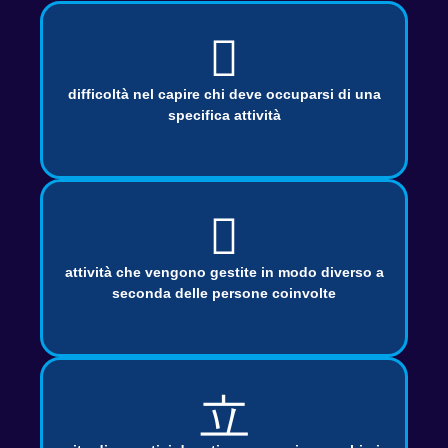
difficoltà nel capire chi deve occuparsi di una
specifica attività
VismarChat
AI Agent
Salve! Sono VismarChat, l'agente AI di Vismarcorp. In
cosa possiamo esserti utile?
attività che vengono gestite in modo diverso a
seconda delle persone coinvolte