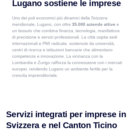
Lugano sostiene le imprese
Uno dei poli economici più dinamici della Svizzera
VismarChat
AI Agent
meridionale, Lugano, con oltre
35.000 aziende attive
e
un tessuto che combina finanza, tecnologia, manifattura
di precisione e servizi professionali. La città ospita sedi
Salve! Sono VismarChat, l'agente AI di Vismarcorp. In
internazionali e PMI radicate, sostenute da università,
cosa possiamo esserti utile?
centri di ricerca e istituzioni bancarie che alimentano
competenze e innovazione. La vicinanza con la
Lombardia e Zurigo rafforza la connessione con i mercati
europei, rendendo Lugano un ambiente fertile per la
crescita imprenditoriale.
Servizi integrati per imprese in
Svizzera e nel Canton Ticino