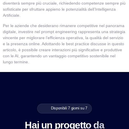
diventerà sempre più cruciale, richiedendo competenze sempre più
sofisticate per sfruttare appieno le potenzialità dell’Intelligenza
Artificiale.
Per le aziende che desiderano rimanere competitive nel panorama
digitale, investire nel prompt engineering rappresenta una strategia
vincente per migliorare l’efficienza operativa, la qualità del servizio
e la presenza online. Adottando le best practice discusse in questo
articolo, è possibile creare interazioni più significative e produttive
con le AI, garantendo un vantaggio competitivo sostenibile nel
lungo termine.
Disponibili 7 giorni su 7
Hai un progetto da