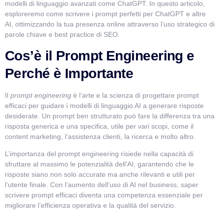
modelli di linguaggio avanzati come ChatGPT. In questo articolo,
esploreremo come scrivere i prompt perfetti per ChatGPT e altre
Salve! Sono VismarChat, l'agente AI di Vismarcorp. In
AI, ottimizzando la tua presenza online attraverso l’uso strategico di
cosa possiamo esserti utile?
parole chiave e best practice di SEO.
Cos’è il Prompt Engineering e
Perché è Importante
Il
prompt engineering
è l’arte e la scienza di progettare prompt
efficaci per guidare i modelli di linguaggio AI a generare risposte
desiderate. Un prompt ben strutturato può fare la differenza tra una
risposta generica e una specifica, utile per vari scopi, come il
content marketing, l’assistenza clienti, la ricerca e molto altro.
L’importanza del prompt engineering risiede nella capacità di
sfruttare al massimo le potenzialità dell’AI, garantendo che le
risposte siano non solo accurate ma anche rilevanti e utili per
l’utente finale. Con l’aumento dell’uso di AI nel business, saper
scrivere prompt efficaci diventa una competenza essenziale per
migliorare l’efficienza operativa e la qualità del servizio.