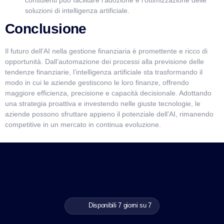
consulenti può facilitare l’adozione e l’ottimizzazione delle
soluzioni di intelligenza artificiale.
Conclusione
Il futuro dell’AI nella gestione finanziaria è promettente e ricco di
opportunità. Dall’automazione dei processi alla previsione delle
tendenze finanziarie, l’intelligenza artificiale sta trasformando il
modo in cui le aziende gestiscono le loro finanze, offrendo
maggiore efficienza, precisione e capacità decisionale. Adottando
una strategia proattiva e investendo nelle giuste tecnologie, le
aziende possono sfruttare appieno il potenziale dell’AI, rimanendo
competitive in un mercato in continua evoluzione.
Disponibili 7 giorni su 7