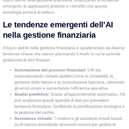
futuro dell’AI nella gestione finanziaria, analizzando le tendenze
emergenti, le applicazioni pratiche e i benefici che questa
Salve! Sono VismarChat, l'agente AI di Vismarcorp. In
tecnologia porterà al settore.
cosa possiamo esserti utile?
Le tendenze emergenti dell’AI
nella gestione finanziaria
Il futuro dell’AI nella gestione finanziaria è caratterizzato da diverse
tendenze chiave che stanno plasmando il modo in cui le aziende
gestiscono le loro finanze:
Automazione dei processi finanziari:
L’AI sta
automatizzando compiti ripetitivi come la contabilità, la
gestione delle fatture e la riconciliazione bancaria, riducendo
gli errori umani e aumentando l’efficienza operativa.
Analisi predittiva:
Grazie all’apprendimento automatico, l’AI
può analizzare grandi quantità di dati per prevedere
tendenze finanziarie, facilitando la pianificazione strategica e
la gestione del rischio.
Assistenza virtuale:
I chatbot e gli assistenti virtuali basati
su AI stanno diventando strumenti comuni per gestire le