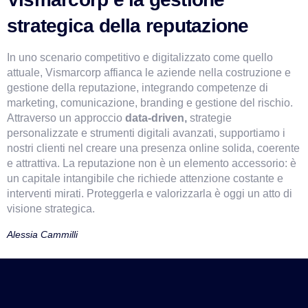
strategica della reputazione
In uno scenario competitivo e digitalizzato come quello 
attuale, Vismarcorp affianca le aziende nella costruzione e 
gestione della reputazione, integrando competenze di 
marketing, comunicazione, branding e gestione del rischio. 
Attraverso un approccio 
data-driven,
 strategie 
personalizzate e strumenti digitali avanzati, supportiamo i 
nostri clienti nel creare una presenza online solida, coerente 
e attrattiva. La reputazione non è un elemento accessorio: è 
un capitale intangibile che richiede attenzione costante e 
interventi mirati. Proteggerla e valorizzarla è oggi un atto di 
visione strategica.
Alessia Cammilli