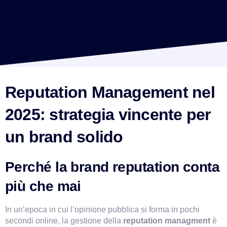
Reputation Management nel 
2025: strategia vincente per 
un brand solido
VismarChat
AI Agent
Perché la brand reputation conta 
Salve! Sono VismarChat, l'agente AI di Vismarcorp. In
cosa possiamo esserti utile?
più che mai
In un’epoca in cui l’opinione pubblica si forma in pochi 
secondi online, la gestione della 
reputation managment
è