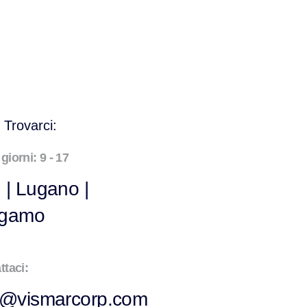
VismarChat
AI Agent
Salve! Sono VismarChat, l'agente AI di
Vismarcorp. In cosa possiamo esserti utile?
 Trovarci:
i giorni: 9 - 17
 | Lugano |
rgamo
ttaci:
o@vismarcorp.com