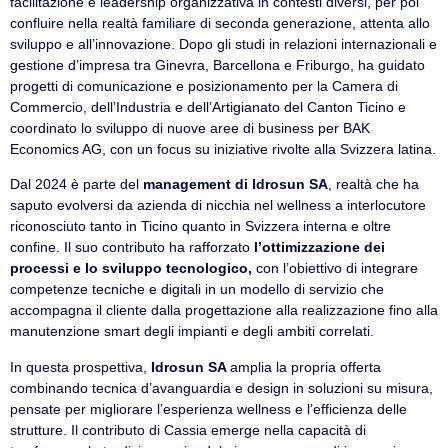
facilitazione e leadership organizzativa in contesti diversi, per poi
confluire nella realtà familiare di seconda generazione, attenta allo
sviluppo e all’innovazione. Dopo gli studi in relazioni internazionali e
gestione d’impresa tra Ginevra, Barcellona e Friburgo, ha guidato
progetti di comunicazione e posizionamento per la Camera di
Commercio, dell’Industria e dell’Artigianato del Canton Ticino e
coordinato lo sviluppo di nuove aree di business per BAK
Economics AG, con un focus su iniziative rivolte alla Svizzera latina.
Dal 2024 è parte del
management di Idrosun SA
, realtà che ha
saputo evolversi da azienda di nicchia nel wellness a interlocutore
riconosciuto tanto in Ticino quanto in Svizzera interna e oltre
confine. Il suo contributo ha rafforzato
l’ottimizzazione dei
processi e lo sviluppo tecnologico,
con l’obiettivo di integrare
competenze tecniche e digitali in un modello di servizio che
accompagna il cliente dalla progettazione alla realizzazione fino alla
manutenzione smart degli impianti e degli ambiti correlati.
In questa prospettiva,
Idrosun SA
amplia la propria offerta
combinando tecnica d’avanguardia e design in soluzioni su misura,
pensate per migliorare l’esperienza wellness e l’efficienza delle
strutture. Il contributo di Cassia emerge nella capacità di