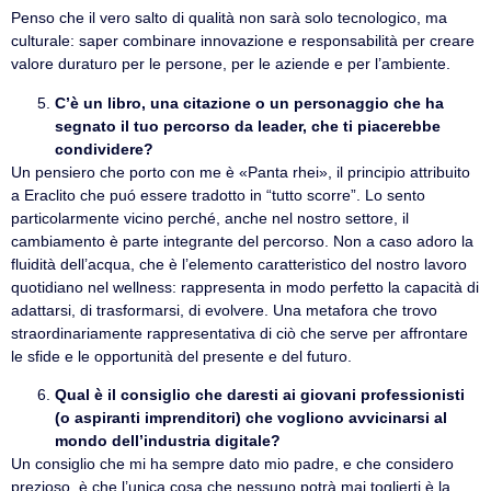
Penso che il vero salto di qualità non sarà solo tecnologico, ma
culturale: saper combinare innovazione e responsabilità per creare
valore duraturo per le persone, per le aziende e per l’ambiente.
C’è un libro, una citazione o un personaggio che ha
segnato il tuo percorso da leader, che ti piacerebbe
condividere?
Un pensiero che porto con me è «Panta rhei», il principio attribuito
a Eraclito che puó essere tradotto in “tutto scorre”. Lo sento
particolarmente vicino perché, anche nel nostro settore, il
cambiamento è parte integrante del percorso. Non a caso adoro la
fluidità dell’acqua, che è l’elemento caratteristico del nostro lavoro
quotidiano nel wellness: rappresenta in modo perfetto la capacità di
adattarsi, di trasformarsi, di evolvere. Una metafora che trovo
straordinariamente rappresentativa di ciò che serve per affrontare
le sfide e le opportunità del presente e del futuro.
Qual è il consiglio che daresti ai giovani professionisti
(o aspiranti imprenditori) che vogliono avvicinarsi al
mondo dell’industria digitale?
Un consiglio che mi ha sempre dato mio padre, e che considero
prezioso, è che l’unica cosa che nessuno potrà mai toglierti è la