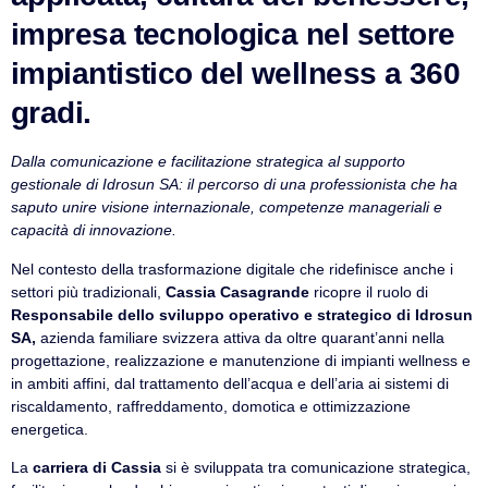
impresa tecnologica nel settore
impiantistico del wellness a 360
gradi.
Dalla comunicazione e facilitazione strategica al supporto
gestionale di Idrosun SA: il percorso di una professionista che ha
VismarChat
AI Agent
saputo unire visione internazionale, competenze manageriali e
capacità di innovazione.
Salve! Sono VismarChat, l'agente AI di Vismarcorp. In
Nel contesto della trasformazione digitale che ridefinisce anche i
cosa possiamo esserti utile?
settori più tradizionali,
Cassia Casagrande
ricopre il ruolo di
Responsabile dello sviluppo operativo e strategico di Idrosun
SA,
azienda familiare svizzera attiva da oltre quarant’anni nella
progettazione, realizzazione e manutenzione di impianti wellness e
in ambiti affini, dal trattamento dell’acqua e dell’aria ai sistemi di
riscaldamento, raffreddamento, domotica e ottimizzazione
energetica.
La
carriera di Cassia
si è sviluppata tra comunicazione strategica,