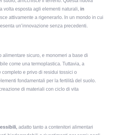
 suolo, arricchisce il terreno. Questa nuova 
a volta esposta agli elementi naturali, 
in 
sce attivamente a rigenerarlo. In un mondo in cui 
resenta un’innovazione senza precedenti.
o alimentare sicuro, e monomeri a base di 
guanidinio. Questi elementi formano ponti salini che tengono insieme il materiale, rendendolo resistente e lavorabile come una termoplastica. Tuttavia, a 
ompleto e privo di residui tossici o 
lementi fondamentali per la fertilità del suolo. 
eazione di materiali con ciclo di vita 
essibili,
 adatto tanto a contenitori alimentari 