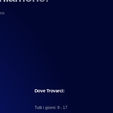
nno
VismarChat
AI Agent
Dove Trovarci:
Salve! Sono VismarChat, l'agente AI di
Vismarcorp. In cosa possiamo esserti utile?
Tutti i giorni: 9 - 17