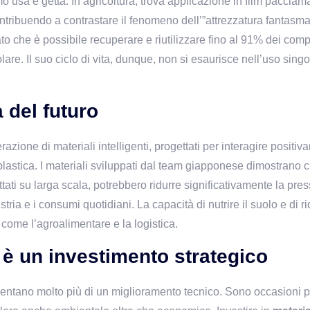
o usa e getta. In agricoltura, trova applicazione in film pacciama
ntribuendo a contrastare il fenomeno dell’”attrezzatura fantasma”.
ato che è possibile recuperare e riutilizzare fino al 91% dei com
re. Il suo ciclo di vita, dunque, non si esaurisce nell’uso singolo
 del futuro
one di materiali intelligenti, progettati per interagire positivam
plastica. I materiali sviluppati dal team giapponese dimostrano c
ati su larga scala, potrebbero ridurre significativamente la pressi
ria e i consumi quotidiani. La capacità di nutrire il suolo e di rid
 come l’agroalimentare e la logistica.
 è un investimento strategico
tano molto più di un miglioramento tecnico. Sono occasioni per ri