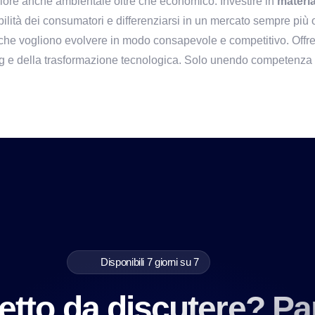
alore anche ambientale oltre che economico. Investire in 
materia
ilità dei consumatori e differenziarsi in un mercato sempre più o
 che vogliono evolvere in modo consapevole e competitivo. Offr
ing e della trasformazione tecnologica. Solo unendo competenza e
Disponibili 7 giorni su 7
etto da discutere? Pa