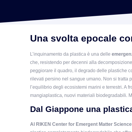
Una svolta epocale co
L’inquinamento da plastica è una delle 
emergenz
che, resistendo per decenni alla decomposizione,
peggiorare il quadro, il degrado delle plastiche 
rilevati persino nel sangue umano. Non si tratta 
l’equilibrio degli ecosistemi marini e terrestri. A 
mangiaplastica, nuovi materiali biodegradabili. M
Dal Giappone una plastica
Al RIKEN Center for Emergent Matter Science