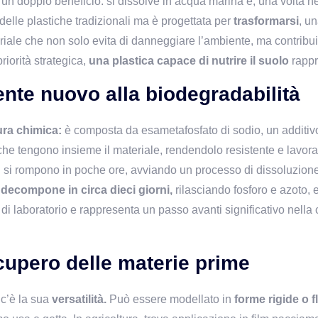
n doppio beneficio: si dissolve in acqua marina e, una volta nel
elle plastiche tradizionali ma è progettata per 
trasformarsi
, un
teriale che non solo evita di danneggiare l’ambiente, ma contribui
iorità strategica, 
una plastica capace di nutrire il suolo
 rapp
te nuovo alla biodegradabilità
ura chimica:
 è composta da esametafosfato di sodio, un additiv
si rompono in poche ore, avviando un processo di dissoluzione c
 
decompone in circa dieci giorni,
 rilasciando fosforo e azoto, e
 laboratorio e rappresenta un passo avanti significativo nella cr
ecupero delle materie prime
 c’è la sua
 versatilità.
 Può essere modellato in 
forme rigide o fl