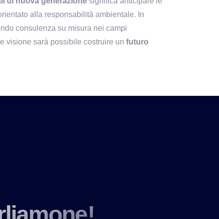
li di nuova generazione 
significa anticipare le 
rientato alla responsabilità ambientale. In 
endo consulenza su misura nei campi 
 visione sarà possibile costruire un 
futuro 
rliamone!