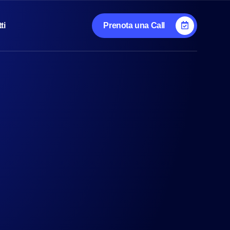
ti
Prenota una Call