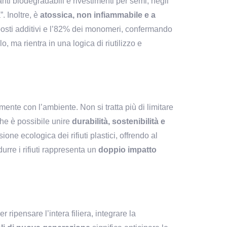
nti biodegradabili e rivestimenti per semi; negli 
 Inoltre, è 
atossica, non infiammabile e a 
posti additivi e l’82% dei monomeri, confermando 
, ma rientra in una logica di riutilizzo e 
ente con l’ambiente. Non si tratta più di limitare 
he è possibile unire 
durabilità, sostenibilità e 
one ecologica dei rifiuti plastici, offrendo al 
urre i rifiuti rappresenta un 
doppio impatto 
pensare l’intera filiera, integrare la 