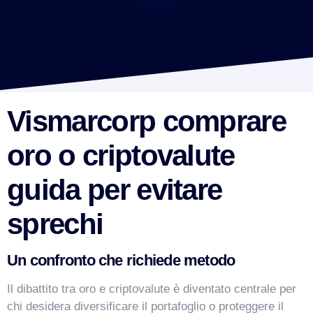
Vismarcorp comprare
oro o criptovalute
guida per evitare
sprechi
Un confronto che richiede metodo
Il dibattito tra oro e criptovalute è diventato centrale per
VismarChat
AI Agent
chi desidera diversificare il portafoglio o proteggere il