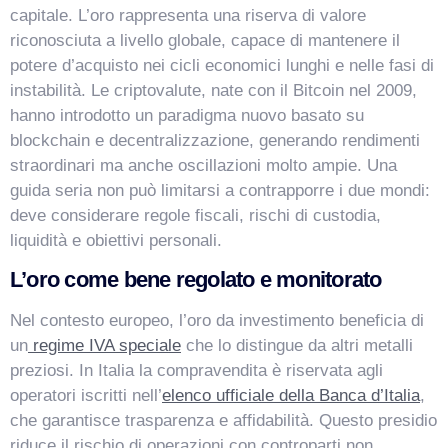
capitale. L’oro rappresenta una riserva di valore
Salve! Sono VismarChat, l'agente AI di Vismarcorp. In
riconosciuta a livello globale, capace di mantenere il
cosa possiamo esserti utile?
potere d’acquisto nei cicli economici lunghi e nelle fasi di
instabilità. Le criptovalute, nate con il Bitcoin nel 2009,
hanno introdotto un paradigma nuovo basato su
blockchain e decentralizzazione, generando rendimenti
straordinari ma anche oscillazioni molto ampie. Una
guida seria non può limitarsi a contrapporre i due mondi:
deve considerare regole fiscali, rischi di custodia,
liquidità e obiettivi personali.
L’oro come bene regolato e monitorato
Nel contesto europeo, l’oro da investimento beneficia di
un
regime IVA speciale
che lo distingue da altri metalli
preziosi. In Italia la compravendita è riservata agli
operatori iscritti nell’
elenco ufficiale della Banca d’Italia
,
che garantisce trasparenza e affidabilità. Questo presidio
riduce il rischio di operazioni con controparti non