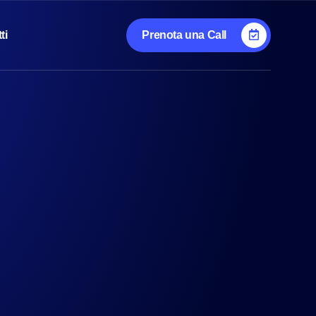
ti
Prenota una Call