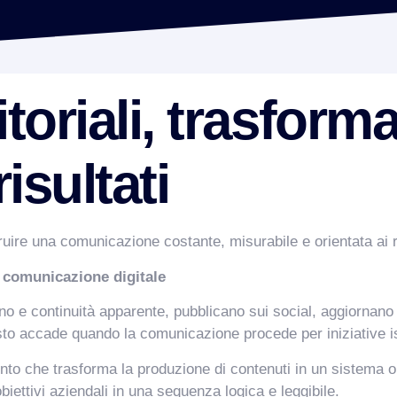
toriali, trasforma
isultati
truire una comunicazione costante, misurabile e orientata ai r
a comunicazione digitale
e continuità apparente, pubblicano sui social, aggiornano i
 Questo accade quando la comunicazione procede per iniziativ
to che trasforma la produzione di contenuti in un sistema o
iettivi aziendali in una sequenza logica e leggibile.