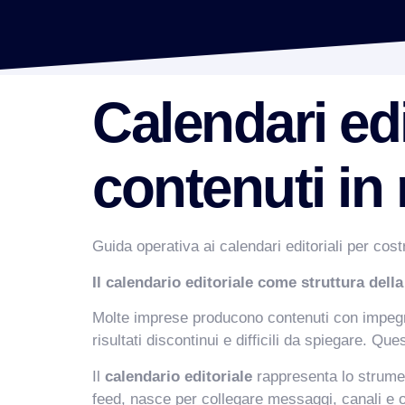
Calendari edi
contenuti in r
Guida operativa ai calendari editoriali per cos
Il calendario editoriale come struttura dell
Molte imprese producono contenuti con impegno 
risultati discontinui e difficili da spiegare.
Il
calendario editoriale
rappresenta lo strumen
feed, nasce per collegare messaggi, canali e ob