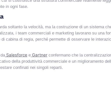
 cui si costruisce una struttura commerciale realmente leggib
nte in ogni fase.
ta
arda soltanto la velocità, ma la costruzione di un sistema ch
alizzata, i team commerciali e marketing lavorano su una fo
 di cabina di regia, perché permette di osservare le interazio
Salesforce
Gartner
 da
e
confermano che la centralizzazion
tivo della produttività commerciale e un miglioramento della 
stare confinati nei singoli reparti.