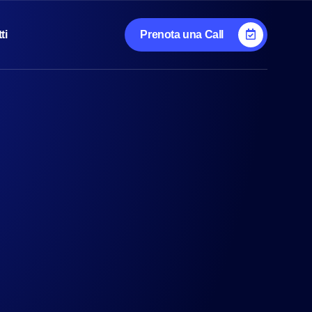
ti
Prenota una Call