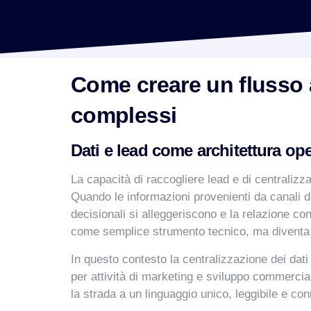
Come creare un flusso a
complessi
Dati e lead come architettura ope
La capacità di raccogliere lead e di centralizza
Quando le informazioni provenienti da canali dif
decisionali si alleggeriscono e la relazione c
come semplice strumento tecnico, ma diventa pa
In questo contesto la centralizzazione dei dat
per attività di marketing e sviluppo commerciale
la strada a un linguaggio unico, leggibile e co