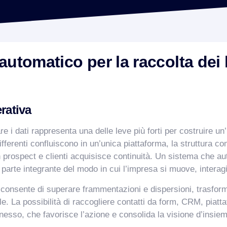
utomatico per la raccolta dei 
rativa
re i dati rappresenta una delle leve più forti per costruire un
ferenti confluiscono in un’unica piattaforma, la struttura com
on prospect e clienti acquisisce continuità. Un sistema che a
rte integrante del modo in cui l’impresa si muove, interagi
i consente di superare frammentazioni e dispersioni, trasfo
. La possibilità di raccogliere contatti da form, CRM, piattaf
nnesso, che favorisce l’azione e consolida la visione d’insie