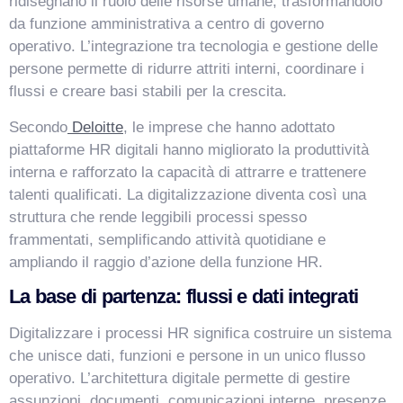
ridisegnano il ruolo delle risorse umane, trasformandolo
da funzione amministrativa a centro di governo
operativo. L’integrazione tra tecnologia e gestione delle
persone permette di ridurre attriti interni, coordinare i
flussi e creare basi stabili per la crescita.
Secondo
Deloitte
, le imprese che hanno adottato
piattaforme HR digitali hanno migliorato la produttività
interna e rafforzato la capacità di attrarre e trattenere
VismarChat
AI Agent
talenti qualificati. La digitalizzazione diventa così una
struttura che rende leggibili processi spesso
Salve! Sono VismarChat, l'agente AI di Vismarcorp. In
frammentati, semplificando attività quotidiane e
cosa possiamo esserti utile?
ampliando il raggio d’azione della funzione HR.
La base di partenza: flussi e dati integrati
Digitalizzare i processi HR significa costruire un sistema
che unisce dati, funzioni e persone in un unico flusso
operativo. L’architettura digitale permette di gestire
assunzioni, documenti, comunicazioni interne, presenze