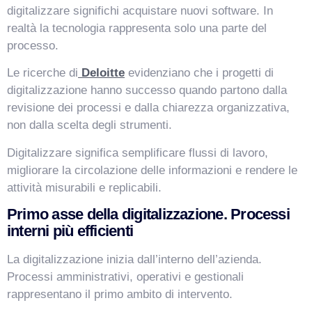
digitalizzare significhi acquistare nuovi software. In
realtà la tecnologia rappresenta solo una parte del
processo.
Le ricerche di
Deloitte
evidenziano che i progetti di
digitalizzazione hanno successo quando partono dalla
revisione dei processi e dalla chiarezza organizzativa,
non dalla scelta degli strumenti.
Digitalizzare significa semplificare flussi di lavoro,
migliorare la circolazione delle informazioni e rendere le
VismarChat
AI Agent
attività misurabili e replicabili.
Primo asse della digitalizzazione. Processi
Salve! Sono VismarChat, l'agente AI di Vismarcorp. In
interni più efficienti
cosa possiamo esserti utile?
La digitalizzazione inizia dall’interno dell’azienda.
Processi amministrativi, operativi e gestionali
rappresentano il primo ambito di intervento.