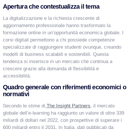
Apertura che contestualizza il tema
La digitalizzazione e la richiesta crescente di
aggiornamento professionale hanno trasformato la
formazione online in un’opportunità economica globale. I
corsi digitali permettono a chi possiede competenze
VismarChat
AI Agent
specializzate di raggiungere studenti ovunque, creando
modelli di business scalabili e sostenibili. Questa
Salve! Sono VismarChat, l'agente AI di Vismarcorp. In
tendenza si inserisce in un mercato che continua a
cosa possiamo esserti utile?
crescere grazie alla domanda di flessibilità e
accessibilità.
Quadro generale con riferimenti economici o
normativi
Secondo le stime di
The Insight Partners
, il mercato
globale dell’e-learning ha raggiunto un valore di oltre 339
miliardi di dollari nel 2022, con prospettive di superare i
600 miliardi entro il 2031. In Italia, dati pubblicati da